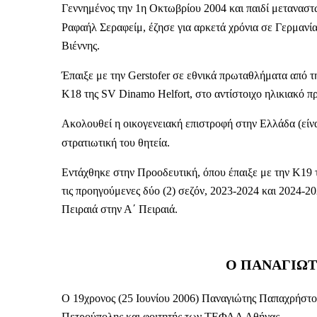
Γεννημένος την 1η Οκτωβρίου 2004 και παιδί μεταναστώ
Ραφαήλ Σεραφείμ, έζησε για αρκετά χρόνια σε Γερμανία
Βιέννης.
Έπαιξε με την Gerstofer σε εθνικά πρωταθλήματα από τ
Κ18 της SV Dinamo Helfort, στο αντίστοιχο ηλικιακό π
Ακολουθεί η οικογενειακή επιστροφή στην Ελλάδα (είν
στρατιωτική του θητεία.
Εντάχθηκε στην Προοδευτική, όπου έπαιξε με την Κ19 
τις προηγούμενες δύο (2) σεζόν, 2023-2024 και 2024-20
Πειραιά στην Α΄ Πειραιά.
Ο ΠΑΝΑΓΙΩ
Ο 19χρονος (25 Ιουνίου 2006) Παναγιώτης Παπαχρήστος
Πετρούπολης και φοιτητής των ΤΕΦΑΑ Αθήνας.