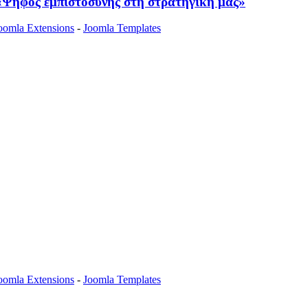
Ψήφος εμπιστοσύνης στη στρατηγική μας»
oomla Extensions
-
Joomla Templates
oomla Extensions
-
Joomla Templates