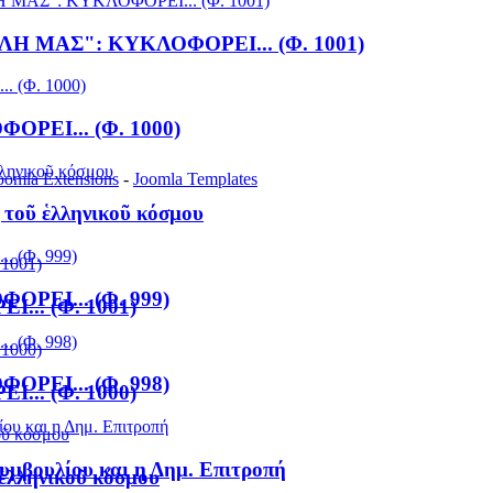
Η ΜΑΣ": ΚΥΚΛΟΦΟΡΕΙ... (Φ. 1001)
ΡΕΙ... (Φ. 1000)
oomla Extensions
-
Joomla Templates
 τοῦ ἑλληνικοῦ κόσμου
ΡΕΙ... (Φ. 999)
.. (Φ. 1001)
ΡΕΙ... (Φ. 998)
.. (Φ. 1000)
Συμβουλίου και η Δημ. Επιτροπή
 ἑλληνικοῦ κόσμου