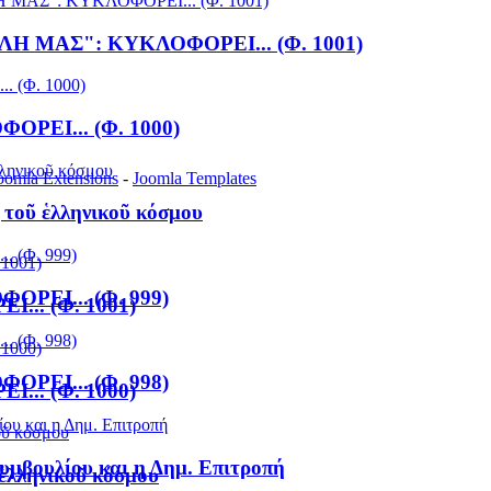
Η ΜΑΣ": ΚΥΚΛΟΦΟΡΕΙ... (Φ. 1001)
ΡΕΙ... (Φ. 1000)
oomla Extensions
-
Joomla Templates
 τοῦ ἑλληνικοῦ κόσμου
ΡΕΙ... (Φ. 999)
.. (Φ. 1001)
ΡΕΙ... (Φ. 998)
.. (Φ. 1000)
Συμβουλίου και η Δημ. Επιτροπή
 ἑλληνικοῦ κόσμου