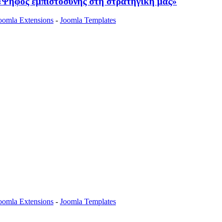
Ψήφος εμπιστοσύνης στη στρατηγική μας»
oomla Extensions
-
Joomla Templates
oomla Extensions
-
Joomla Templates