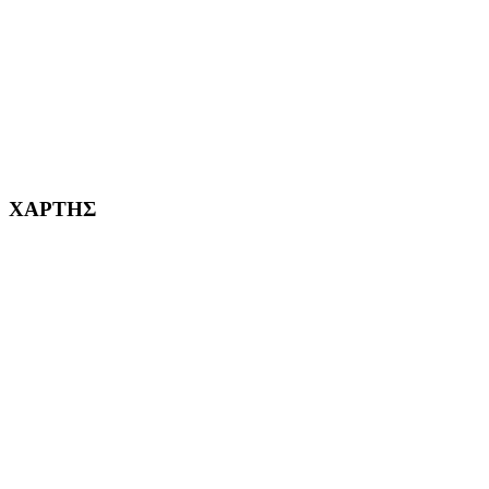
ΚΟΡΥΔΑΛΛΟΣ Η ΠΟΛΗ ΜΑΣ από το 2002
232382
ΧΑΡΤΗΣ