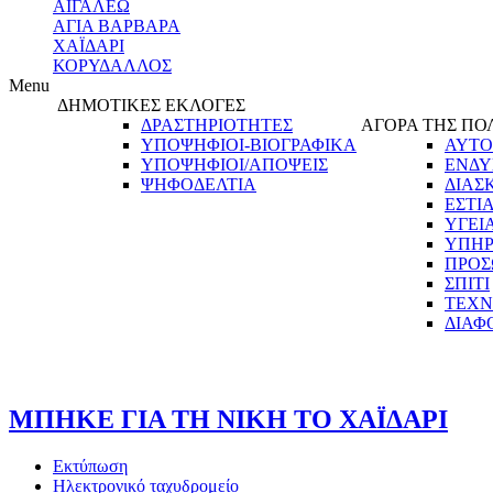
ΑΙΓΑΛΕΩ
ΑΓΙΑ ΒΑΡΒΑΡΑ
ΧΑΪΔΑΡΙ
ΚΟΡΥΔΑΛΛΟΣ
Menu
ΔΗΜΟΤΙΚΕΣ ΕΚΛΟΓΕΣ
ΔΡΑΣΤΗΡΙΟΤΗΤΕΣ
ΑΓΟΡΑ ΤΗΣ ΠΟ
ΥΠΟΨΗΦΙΟΙ-ΒΙΟΓΡΑΦΙΚΑ
ΑΥΤΟ
ΥΠΟΨΗΦΙΟΙ/ΑΠΟΨΕΙΣ
ΕΝΔΥ
ΨΗΦΟΔΕΛΤΙΑ
ΔΙΑΣ
ΕΣΤΙ
ΥΓΕΙ
ΥΠΗΡ
ΠΡΟΣ
ΣΠΙΤΙ
ΤΕΧΝ
ΔΙΑΦ
ΜΠΗΚΕ ΓΙΑ ΤΗ ΝΙΚΗ ΤΟ ΧΑΪΔΑΡΙ
Εκτύπωση
Ηλεκτρονικό ταχυδρομείο