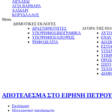
ΑΙΓΑΛΕΩ
ΑΓΙΑ ΒΑΡΒΑΡΑ
ΧΑΪΔΑΡΙ
ΚΟΡΥΔΑΛΛΟΣ
Menu
ΔΗΜΟΤΙΚΕΣ ΕΚΛΟΓΕΣ
ΔΡΑΣΤΗΡΙΟΤΗΤΕΣ
ΑΓΟΡΑ ΤΗΣ ΠΟ
ΥΠΟΨΗΦΙΟΙ-ΒΙΟΓΡΑΦΙΚΑ
ΑΥΤΟ
ΥΠΟΨΗΦΙΟΙ/ΑΠΟΨΕΙΣ
ΕΝΔΥ
ΨΗΦΟΔΕΛΤΙΑ
ΔΙΑΣ
ΕΣΤΙ
ΥΓΕΙ
ΥΠΗΡ
ΠΡΟΣ
ΣΠΙΤΙ
ΤΕΧΝ
ΔΙΑΦ
ΑΠΟΤΕΛΕΣΜΑ ΣΤΟ ΕΙΡΗΝΗ ΠΕΤΡΟΥΠ
Εκτύπωση
Ηλεκτρονικό ταχυδρομείο