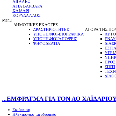
ΑΙΓΑΛΕΩ
ΑΓΙΑ ΒΑΡΒΑΡΑ
ΧΑΪΔΑΡΙ
ΚΟΡΥΔΑΛΛΟΣ
Menu
ΔΗΜΟΤΙΚΕΣ ΕΚΛΟΓΕΣ
ΔΡΑΣΤΗΡΙΟΤΗΤΕΣ
ΑΓΟΡΑ ΤΗΣ ΠΟ
ΥΠΟΨΗΦΙΟΙ-ΒΙΟΓΡΑΦΙΚΑ
ΑΥΤΟ
ΥΠΟΨΗΦΙΟΙ/ΑΠΟΨΕΙΣ
ΕΝΔΥ
ΨΗΦΟΔΕΛΤΙΑ
ΔΙΑΣ
ΕΣΤΙ
ΥΓΕΙ
ΥΠΗΡ
ΠΡΟΣ
ΣΠΙΤΙ
ΤΕΧΝ
ΔΙΑΦ
...ΕΜΦΡΑΓΜΑ ΓΙΑ ΤΟΝ ΑΟ ΧΑΪΔΑΡΙΟΥ
Εκτύπωση
Ηλεκτρονικό ταχυδρομείο