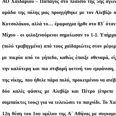
ΑΟ Χαϊδαρίου – Παπάγος στο πλαίσιο της 5ης αγων
ομάδα της πόλης μας προηγήθηκε με τον Αλεβίζο στ
Κοτσολάκου, αλλά το… έμφραγμα ήρθε στο 83΄ όταν 
Μίχου - οι φιλοξενούμενοι σημείωσαν το 1-1. Υπήρχ
(πολύ τραβηγμένο) από τους χαϊδαριώτες στον ρέφερ
με πικρία από το γήπεδο, καθώς έπαιξε σθεναρά, ε
την καλύτερη και πιο στιβαρή φετινή του εμφάνιση,
της νίκης, που ήθελε πάρα πολύ, προκειμένου να ανέβ
δύο καλές φάσεις με Αλεβίζο και Πέτρο (έπρεπε
συμπαίκτες τους) για να τελειώσει το παιχνίδι. Το Χα
12η θέση του 1ου ομίλου της Α΄ Αθήνας με συγκομιδ