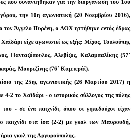
ρές που συναντήθηκαν για την διοργάνωση του 1ου
γύρου, την 10η αγωνιστική (20 Νοεμβρίου 2016),
κο τον Άγγελο Πυρένη, ο ΑΟΧ ηττήθηκε εντός έδρας
ο Χαϊδάρι είχε αγωνιστεί ως εξής: Μίχος, Τουλούπης
ος, Πανταζόπουλος, Αλεβίζος, Καλαμπαλίκης (57΄
αράς, Μουρεζίνης (76΄ Καμπεράϊ).
αίσιο της 25ης αγωνιστικής (26 Μαρτίου 2017) η
ε 4-2 το Χαϊδάρι - ο ιστορικός σύλλογος της πόλης
του - σε ένα παιχνίδι, όπου οι γηπεδούχοι είχαν
ο παιχνίδι στα ίσα (2-2) με γκολ των Μαυρουδή,
τήρια γκολ της Αργυρούπολης.