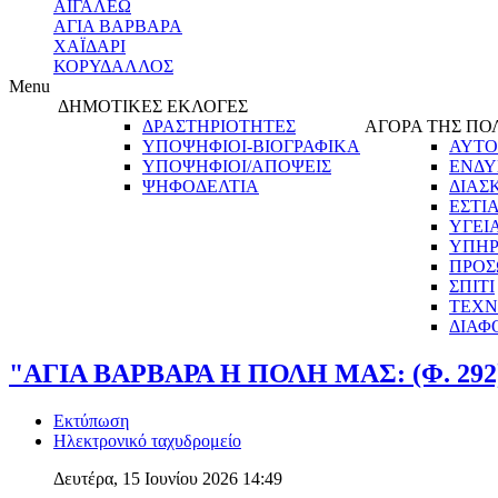
ΑΙΓΑΛΕΩ
ΑΓΙΑ ΒΑΡΒΑΡΑ
ΧΑΪΔΑΡΙ
ΚΟΡΥΔΑΛΛΟΣ
Menu
ΔΗΜΟΤΙΚΕΣ ΕΚΛΟΓΕΣ
ΔΡΑΣΤΗΡΙΟΤΗΤΕΣ
ΑΓΟΡΑ ΤΗΣ ΠΟ
ΥΠΟΨΗΦΙΟΙ-ΒΙΟΓΡΑΦΙΚΑ
ΑΥΤΟ
ΥΠΟΨΗΦΙΟΙ/ΑΠΟΨΕΙΣ
ΕΝΔΥ
ΨΗΦΟΔΕΛΤΙΑ
ΔΙΑΣ
ΕΣΤΙ
ΥΓΕΙ
ΥΠΗΡ
ΠΡΟΣ
ΣΠΙΤΙ
ΤΕΧΝ
ΔΙΑΦ
"ΑΓΙΑ ΒΑΡΒΑΡΑ Η ΠΟΛΗ ΜΑΣ: (Φ. 292
Εκτύπωση
Ηλεκτρονικό ταχυδρομείο
Δευτέρα, 15 Ιουνίου 2026 14:49