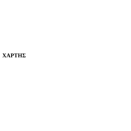
ΚΟΡΥΔΑΛΛΟΣ Η ΠΟΛΗ ΜΑΣ από το 2002
232382
ΧΑΡΤΗΣ