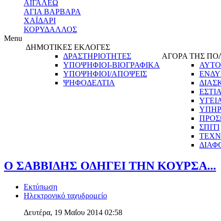
ΑΙΓΑΛΕΩ
ΑΓΙΑ ΒΑΡΒΑΡΑ
ΧΑΪΔΑΡΙ
ΚΟΡΥΔΑΛΛΟΣ
Menu
ΔΗΜΟΤΙΚΕΣ ΕΚΛΟΓΕΣ
ΔΡΑΣΤΗΡΙΟΤΗΤΕΣ
ΑΓΟΡΑ ΤΗΣ ΠΟ
ΥΠΟΨΗΦΙΟΙ-ΒΙΟΓΡΑΦΙΚΑ
ΑΥΤΟ
ΥΠΟΨΗΦΙΟΙ/ΑΠΟΨΕΙΣ
ΕΝΔΥ
ΨΗΦΟΔΕΛΤΙΑ
ΔΙΑΣ
ΕΣΤΙ
ΥΓΕΙ
ΥΠΗΡ
ΠΡΟΣ
ΣΠΙΤΙ
ΤΕΧΝ
ΔΙΑΦ
Ο ΣΑΒΒΙΔΗΣ ΟΔΗΓΕΙ ΤΗΝ ΚΟΥΡΣΑ...
Εκτύπωση
Ηλεκτρονικό ταχυδρομείο
Δευτέρα, 19 Μαΐου 2014 02:58