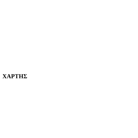
ΑΓ. ΒΑΡΒΑΡΑ Η ΠΟΛΗ ΜΑΣ από το 1995
ΧΑΪΔΑΡΙ Η ΠΟΛΗ ΜΑΣ από το 1998
ΚΟΡΥΔΑΛΛΟΣ Η ΠΟΛΗ ΜΑΣ από το 2002
232382
ΧΑΡΤΗΣ