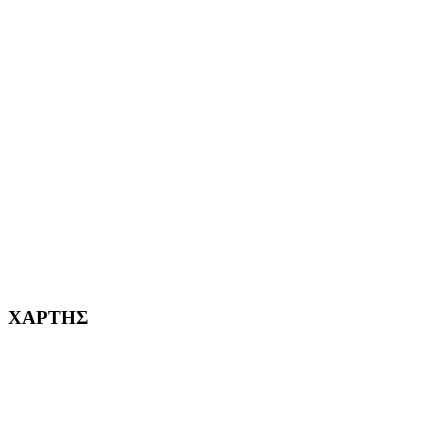
ΑΙΓΑΛΕΩ Η ΠΟΛΗ ΜΑΣ από το 2004
ΑΓ. ΒΑΡΒΑΡΑ Η ΠΟΛΗ ΜΑΣ από το 1995
ΧΑΪΔΑΡΙ Η ΠΟΛΗ ΜΑΣ από το 1998
ΚΟΡΥΔΑΛΛΟΣ Η ΠΟΛΗ ΜΑΣ από το 2002
232382
ΧΑΡΤΗΣ