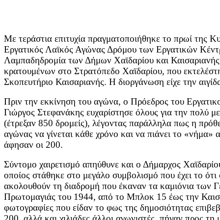
Με τεράστια επιτυχία πραγματοποιήθηκε το πρωί της Κ
Εργατικός Λαϊκός Αγώνας Δρόμου των Εργατικών Κέντ
Λαμπαδηδρομία των Δήμων Χαϊδαρίου και Καισαριανής
κρατουμένων στο Στρατόπεδο Χαϊδαρίου, που εκτελέσ
Σκοπευτήριο Καισαριανής. Η διοργάνωση είχε
την αιγί
Πριν την εκκίνηση του αγώνα, ο Πρόεδρος του Εργατι
Γιώργος Στεφανάκης ευχαρίστησε όλους για την πολύ μ
(έτρεξαν 850 δρομείς), λέγοντας παράλληλα πως η πρόθε
αγώνας να γίνεται κάθε χρόνο και να πιάνει το «νήμα» α
άφησαν οι 200.
Σύντομο χαιρετισμό απηύθυνε και ο Δήμαρχος Χαϊδαρίο
οποίος στάθηκε στο μεγάλο συμβολισμό που έχει το ότι 
ακολουθούν τη διαδρομή που έκαναν τα καμιόνια των Γ
Πρωτομαγιάς του 1944, από το Μπλοκ 15 έως την Καισα
φωτογραφίες που είδαν το φως της δημοσιότητας επιβεβ
200, αλλά και χιλιάδες άλλοι αγωνιστές, πήγαν προς τη 