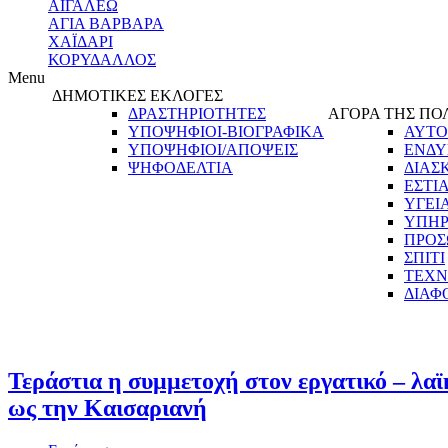
ΑΙΓΑΛΕΩ
ΑΓΙΑ ΒΑΡΒΑΡΑ
ΧΑΪΔΑΡΙ
ΚΟΡΥΔΑΛΛΟΣ
Menu
ΔΗΜΟΤΙΚΕΣ ΕΚΛΟΓΕΣ
ΔΡΑΣΤΗΡΙΟΤΗΤΕΣ
ΑΓΟΡΑ ΤΗΣ ΠΟ
ΥΠΟΨΗΦΙΟΙ-ΒΙΟΓΡΑΦΙΚΑ
ΑΥΤΟ
ΥΠΟΨΗΦΙΟΙ/ΑΠΟΨΕΙΣ
ΕΝΔΥ
ΨΗΦΟΔΕΛΤΙΑ
ΔΙΑΣ
ΕΣΤΙ
ΥΓΕΙ
ΥΠΗΡ
ΠΡΟΣ
ΣΠΙΤΙ
ΤΕΧΝ
ΔΙΑΦ
Τεράστια η συμμετοχή στον εργατικό – λα
ως την Καισαριανή