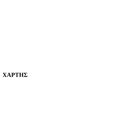
ΧΑΪΔΑΡΙ Η ΠΟΛΗ ΜΑΣ από το 1998
ΚΟΡΥΔΑΛΛΟΣ Η ΠΟΛΗ ΜΑΣ από το 2002
232382
ΧΑΡΤΗΣ