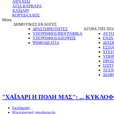
ΑΙΓΑΛΕΩ
ΑΓΙΑ ΒΑΡΒΑΡΑ
ΧΑΪΔΑΡΙ
ΚΟΡΥΔΑΛΛΟΣ
Menu
ΔΗΜΟΤΙΚΕΣ ΕΚΛΟΓΕΣ
ΔΡΑΣΤΗΡΙΟΤΗΤΕΣ
ΑΓΟΡΑ ΤΗΣ ΠΟ
ΥΠΟΨΗΦΙΟΙ-ΒΙΟΓΡΑΦΙΚΑ
ΑΥΤΟ
ΥΠΟΨΗΦΙΟΙ/ΑΠΟΨΕΙΣ
ΕΝΔΥ
ΨΗΦΟΔΕΛΤΙΑ
ΔΙΑΣ
ΕΣΤΙ
ΥΓΕΙ
ΥΠΗΡ
ΠΡΟΣ
ΣΠΙΤΙ
ΤΕΧΝ
ΔΙΑΦ
"ΧΑΪΔΑΡΙ Η ΠΟΛΗ ΜΑΣ": ... ΚΥΚΛΟΦΟ
Εκτύπωση
Ηλεκτρονικό ταχυδρομείο