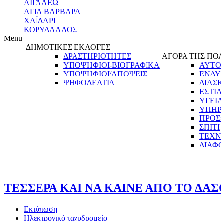
ΑΙΓΑΛΕΩ
ΑΓΙΑ ΒΑΡΒΑΡΑ
ΧΑΪΔΑΡΙ
ΚΟΡΥΔΑΛΛΟΣ
Menu
ΔΗΜΟΤΙΚΕΣ ΕΚΛΟΓΕΣ
ΔΡΑΣΤΗΡΙΟΤΗΤΕΣ
ΑΓΟΡΑ ΤΗΣ ΠΟ
ΥΠΟΨΗΦΙΟΙ-ΒΙΟΓΡΑΦΙΚΑ
ΑΥΤΟ
ΥΠΟΨΗΦΙΟΙ/ΑΠΟΨΕΙΣ
ΕΝΔΥ
ΨΗΦΟΔΕΛΤΙΑ
ΔΙΑΣ
ΕΣΤΙ
ΥΓΕΙ
ΥΠΗΡ
ΠΡΟΣ
ΣΠΙΤΙ
ΤΕΧΝ
ΔΙΑΦ
ΤΕΣΣΕΡΑ ΚΑΙ ΝΑ ΚΑΙΝΕ ΑΠΟ ΤΟ ΔΑΣ
Εκτύπωση
Ηλεκτρονικό ταχυδρομείο