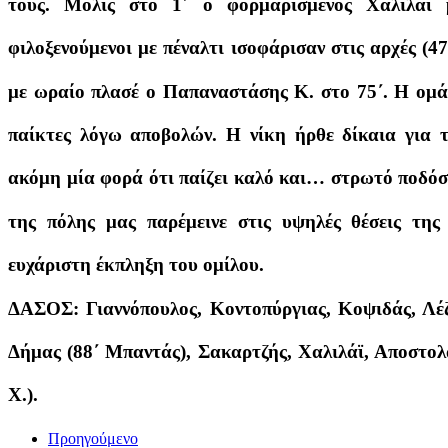
τους. Μόλις στο 1΄ ο φορμαρισμένος Χαλιλάϊ 
φιλοξενούμενοι με πέναλτι ισοφάρισαν στις αρχές (47
με ωραίο πλασέ ο Παπαναστάσης Κ. στο 75΄. Η ομά
παίκτες λόγω αποβολών. Η νίκη ήρθε δίκαια για τ
ακόμη μία φορά ότι παίζει καλό και… στρωτό ποδόσ
της πόλης μας παρέμεινε στις υψηλές θέσεις της
ευχάριστη έκπληξη του ομίλου.
ΔΑΣΟΣ: Γιαννόπουλος, Κοντοπύργιας, Κοψιδάς, Λέ
Δήμας (88΄ Μπαντάς), Σακαρτζής, Χαλιλάϊ, Αποστολ
Χ.).
Προηγούμενο