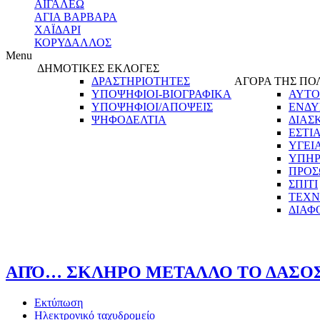
ΑΙΓΑΛΕΩ
ΑΓΙΑ ΒΑΡΒΑΡΑ
ΧΑΪΔΑΡΙ
ΚΟΡΥΔΑΛΛΟΣ
Menu
ΔΗΜΟΤΙΚΕΣ ΕΚΛΟΓΕΣ
ΔΡΑΣΤΗΡΙΟΤΗΤΕΣ
ΑΓΟΡΑ ΤΗΣ ΠΟ
ΥΠΟΨΗΦΙΟΙ-ΒΙΟΓΡΑΦΙΚΑ
ΑΥΤΟ
ΥΠΟΨΗΦΙΟΙ/ΑΠΟΨΕΙΣ
ΕΝΔΥ
ΨΗΦΟΔΕΛΤΙΑ
ΔΙΑΣ
ΕΣΤΙ
ΥΓΕΙ
ΥΠΗΡ
ΠΡΟΣ
ΣΠΙΤΙ
ΤΕΧΝ
ΔΙΑΦ
ΑΠΌ… ΣΚΛΗΡΟ ΜΕΤΑΛΛΟ ΤΟ ΔΑΣΟΣ
Εκτύπωση
Ηλεκτρονικό ταχυδρομείο