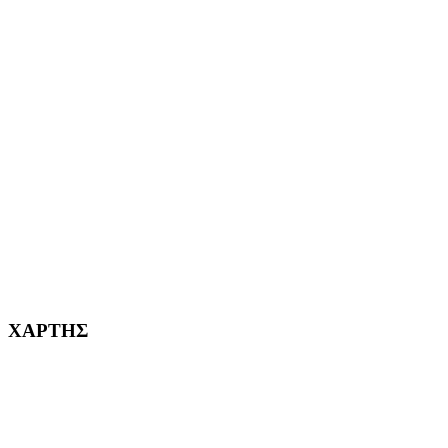
ΑΙΓΑΛΕΩ Η ΠΟΛΗ ΜΑΣ από το 2004
ΑΓ. ΒΑΡΒΑΡΑ Η ΠΟΛΗ ΜΑΣ από το 1995
ΧΑΪΔΑΡΙ Η ΠΟΛΗ ΜΑΣ από το 1998
ΚΟΡΥΔΑΛΛΟΣ Η ΠΟΛΗ ΜΑΣ από το 2002
232382
ΧΑΡΤΗΣ