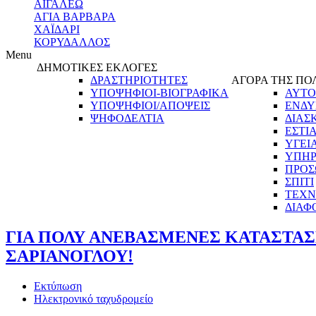
ΑΙΓΑΛΕΩ
ΑΓΙΑ ΒΑΡΒΑΡΑ
ΧΑΪΔΑΡΙ
ΚΟΡΥΔΑΛΛΟΣ
Menu
ΔΗΜΟΤΙΚΕΣ ΕΚΛΟΓΕΣ
ΔΡΑΣΤΗΡΙΟΤΗΤΕΣ
ΑΓΟΡΑ ΤΗΣ ΠΟ
ΥΠΟΨΗΦΙΟΙ-ΒΙΟΓΡΑΦΙΚΑ
ΑΥΤΟ
ΥΠΟΨΗΦΙΟΙ/ΑΠΟΨΕΙΣ
ΕΝΔΥ
ΨΗΦΟΔΕΛΤΙΑ
ΔΙΑΣ
ΕΣΤΙ
ΥΓΕΙ
ΥΠΗΡ
ΠΡΟΣ
ΣΠΙΤΙ
ΤΕΧΝ
ΔΙΑΦ
ΓΙΑ ΠΟΛΥ ΑΝΕΒΑΣΜΕΝΕΣ ΚΑΤΑΣΤΑΣ
ΣΑΡΙΑΝΟΓΛΟΥ!
Εκτύπωση
Ηλεκτρονικό ταχυδρομείο