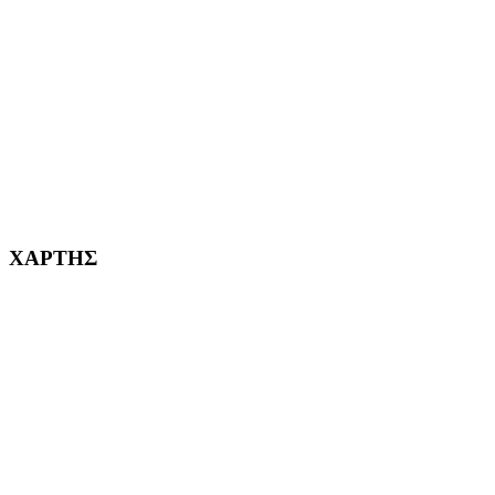
ΧΑΪΔΑΡΙ Η ΠΟΛΗ ΜΑΣ από το 1998
ΚΟΡΥΔΑΛΛΟΣ Η ΠΟΛΗ ΜΑΣ από το 2002
232382
ΧΑΡΤΗΣ