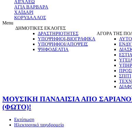
ΑΙΓΑΛΕΩ
ΑΓΙΑ ΒΑΡΒΑΡΑ
ΧΑΪΔΑΡΙ
ΚΟΡΥΔΑΛΛΟΣ
Menu
ΔΗΜΟΤΙΚΕΣ ΕΚΛΟΓΕΣ
ΔΡΑΣΤΗΡΙΟΤΗΤΕΣ
ΑΓΟΡΑ ΤΗΣ ΠΟ
ΥΠΟΨΗΦΙΟΙ-ΒΙΟΓΡΑΦΙΚΑ
ΑΥΤΟ
ΥΠΟΨΗΦΙΟΙ/ΑΠΟΨΕΙΣ
ΕΝΔΥ
ΨΗΦΟΔΕΛΤΙΑ
ΔΙΑΣ
ΕΣΤΙ
ΥΓΕΙ
ΥΠΗΡ
ΠΡΟΣ
ΣΠΙΤΙ
ΤΕΧΝ
ΔΙΑΦ
ΜΟΥΣΙΚΗ ΠΑΝΔΑΙΣΙΑ ΑΠΟ ΣΑΡΙΑΝΟ
(ΦΩΤΟ)!
Εκτύπωση
Ηλεκτρονικό ταχυδρομείο