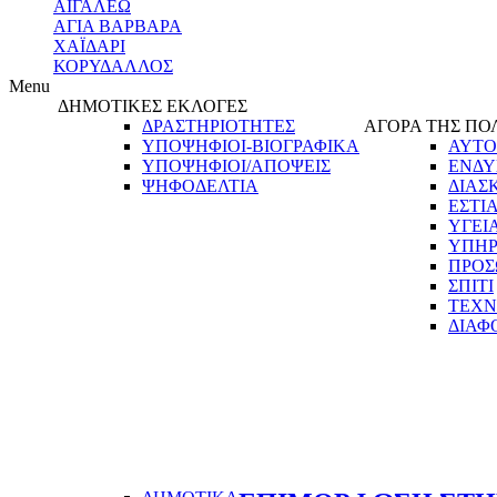
ΑΙΓΑΛΕΩ
ΑΓΙΑ ΒΑΡΒΑΡΑ
ΧΑΪΔΑΡΙ
ΚΟΡΥΔΑΛΛΟΣ
Menu
ΔΗΜΟΤΙΚΕΣ ΕΚΛΟΓΕΣ
ΔΡΑΣΤΗΡΙΟΤΗΤΕΣ
ΑΓΟΡΑ ΤΗΣ ΠΟ
ΥΠΟΨΗΦΙΟΙ-ΒΙΟΓΡΑΦΙΚΑ
ΑΥΤΟ
ΥΠΟΨΗΦΙΟΙ/ΑΠΟΨΕΙΣ
ΕΝΔΥ
ΨΗΦΟΔΕΛΤΙΑ
ΔΙΑΣ
ΕΣΤΙ
ΥΓΕΙ
ΥΠΗΡ
ΠΡΟΣ
ΣΠΙΤΙ
ΤΕΧΝ
ΔΙΑΦ