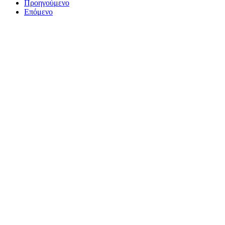
Προηγούμενο
Επόμενο
ΤΟ ΜΕΓΑΛΥΤΕΡΟ ΔΙΚΤΥΟ ΤΟΠΙΚΩΝ
ΕΦΗΜΕΡΙΔΩΝ