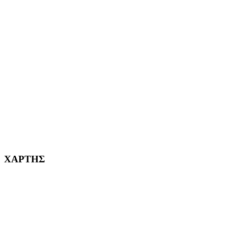
ΑΙΓΑΛΕΩ Η ΠΟΛΗ ΜΑΣ από το 2004
ΑΓ. ΒΑΡΒΑΡΑ Η ΠΟΛΗ ΜΑΣ από το 1995
ΧΑΪΔΑΡΙ Η ΠΟΛΗ ΜΑΣ από το 1998
ΚΟΡΥΔΑΛΛΟΣ Η ΠΟΛΗ ΜΑΣ από το 2002
232382
ΧΑΡΤΗΣ