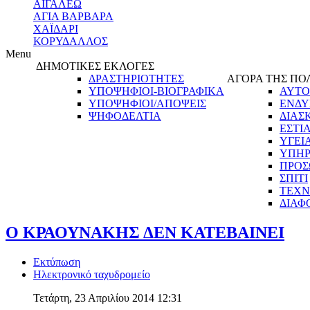
ΑΙΓΑΛΕΩ
ΑΓΙΑ ΒΑΡΒΑΡΑ
ΧΑΪΔΑΡΙ
ΚΟΡΥΔΑΛΛΟΣ
Menu
ΔΗΜΟΤΙΚΕΣ ΕΚΛΟΓΕΣ
ΔΡΑΣΤΗΡΙΟΤΗΤΕΣ
ΑΓΟΡΑ ΤΗΣ ΠΟ
ΥΠΟΨΗΦΙΟΙ-ΒΙΟΓΡΑΦΙΚΑ
ΑΥΤΟ
ΥΠΟΨΗΦΙΟΙ/ΑΠΟΨΕΙΣ
ΕΝΔΥ
ΨΗΦΟΔΕΛΤΙΑ
ΔΙΑΣ
ΕΣΤΙ
ΥΓΕΙ
ΥΠΗΡ
ΠΡΟΣ
ΣΠΙΤΙ
ΤΕΧΝ
ΔΙΑΦ
Ο ΚΡΑΟΥΝΑΚΗΣ ΔΕΝ ΚΑΤΕΒΑΙΝΕΙ
Εκτύπωση
Ηλεκτρονικό ταχυδρομείο
Τετάρτη, 23 Απριλίου 2014 12:31