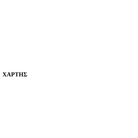
ΧΑΪΔΑΡΙ Η ΠΟΛΗ ΜΑΣ από το 1998
ΚΟΡΥΔΑΛΛΟΣ Η ΠΟΛΗ ΜΑΣ από το 2002
232382
ΧΑΡΤΗΣ