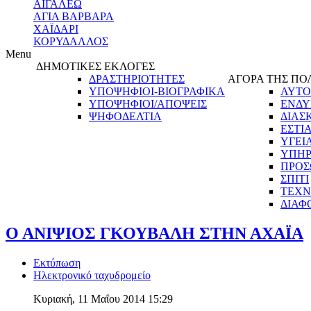
ΑΙΓΑΛΕΩ
ΑΓΙΑ ΒΑΡΒΑΡΑ
ΧΑΪΔΑΡΙ
ΚΟΡΥΔΑΛΛΟΣ
Menu
ΔΗΜΟΤΙΚΕΣ ΕΚΛΟΓΕΣ
ΔΡΑΣΤΗΡΙΟΤΗΤΕΣ
ΑΓΟΡΑ ΤΗΣ ΠΟ
ΥΠΟΨΗΦΙΟΙ-ΒΙΟΓΡΑΦΙΚΑ
ΑΥΤΟ
ΥΠΟΨΗΦΙΟΙ/ΑΠΟΨΕΙΣ
ΕΝΔΥ
ΨΗΦΟΔΕΛΤΙΑ
ΔΙΑΣ
ΕΣΤΙ
ΥΓΕΙ
ΥΠΗΡ
ΠΡΟΣ
ΣΠΙΤΙ
ΤΕΧΝ
ΔΙΑΦ
Ο ΑΝΙΨΙΟΣ ΓΚΟΥΒΑΛΗ ΣΤΗΝ ΑΧΑΪΑ
Εκτύπωση
Ηλεκτρονικό ταχυδρομείο
Κυριακή, 11 Μαΐου 2014 15:29