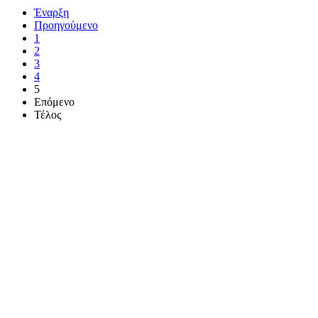
Έναρξη
Προηγούμενο
1
2
3
4
5
Επόμενο
Τέλος