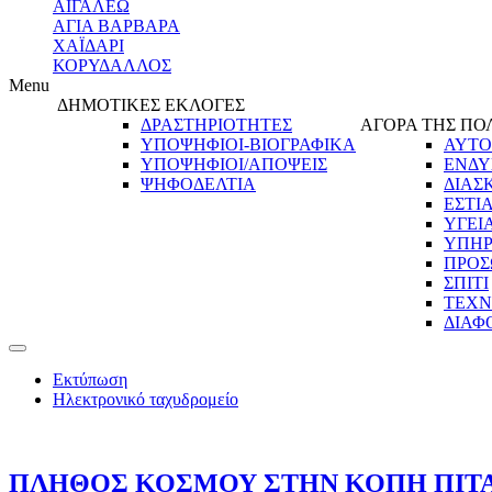
ΑΙΓΑΛΕΩ
ΑΓΙΑ ΒΑΡΒΑΡΑ
ΧΑΪΔΑΡΙ
ΚΟΡΥΔΑΛΛΟΣ
Menu
ΔΗΜΟΤΙΚΕΣ ΕΚΛΟΓΕΣ
ΔΡΑΣΤΗΡΙΟΤΗΤΕΣ
ΑΓΟΡΑ ΤΗΣ ΠΟ
ΥΠΟΨΗΦΙΟΙ-ΒΙΟΓΡΑΦΙΚΑ
ΑΥΤΟ
ΥΠΟΨΗΦΙΟΙ/ΑΠΟΨΕΙΣ
ΕΝΔΥ
ΨΗΦΟΔΕΛΤΙΑ
ΔΙΑΣ
ΕΣΤΙ
ΥΓΕΙ
ΥΠΗΡ
ΠΡΟΣ
ΣΠΙΤΙ
ΤΕΧΝ
ΔΙΑΦ
Εκτύπωση
Ηλεκτρονικό ταχυδρομείο
ΠΛΗΘΟΣ ΚΟΣΜΟΥ ΣΤΗΝ ΚΟΠΗ ΠΙΤΑ