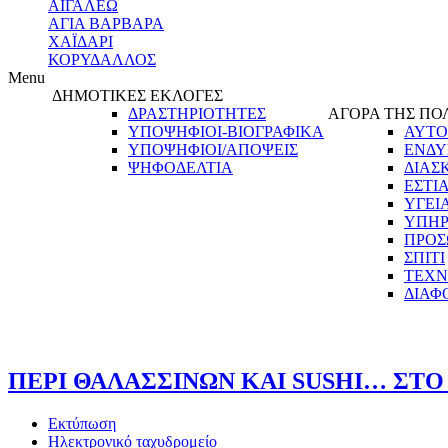
ΑΙΓΑΛΕΩ
ΑΓΙΑ ΒΑΡΒΑΡΑ
ΧΑΪΔΑΡΙ
ΚΟΡΥΔΑΛΛΟΣ
Menu
ΔΗΜΟΤΙΚΕΣ ΕΚΛΟΓΕΣ
ΔΡΑΣΤΗΡΙΟΤΗΤΕΣ
ΑΓΟΡΑ ΤΗΣ ΠΟ
ΥΠΟΨΗΦΙΟΙ-ΒΙΟΓΡΑΦΙΚΑ
ΑΥΤΟ
ΥΠΟΨΗΦΙΟΙ/ΑΠΟΨΕΙΣ
ΕΝΔΥ
ΨΗΦΟΔΕΛΤΙΑ
ΔΙΑΣ
ΕΣΤΙ
ΥΓΕΙ
ΥΠΗΡ
ΠΡΟΣ
ΣΠΙΤΙ
ΤΕΧΝ
ΔΙΑΦ
ΠΕΡΙ ΘΑΛΑΣΣΙΝΩΝ ΚΑΙ SUSHI… ΣΤΟ 
Εκτύπωση
Ηλεκτρονικό ταχυδρομείο