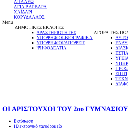
ΑΙΓΑΛΕΩ
ΑΓΙΑ ΒΑΡΒΑΡΑ
ΧΑΪΔΑΡΙ
ΚΟΡΥΔΑΛΛΟΣ
Menu
ΔΗΜΟΤΙΚΕΣ ΕΚΛΟΓΕΣ
ΔΡΑΣΤΗΡΙΟΤΗΤΕΣ
ΑΓΟΡΑ ΤΗΣ ΠΟ
ΥΠΟΨΗΦΙΟΙ-ΒΙΟΓΡΑΦΙΚΑ
ΑΥΤΟ
ΥΠΟΨΗΦΙΟΙ/ΑΠΟΨΕΙΣ
ΕΝΔΥ
ΨΗΦΟΔΕΛΤΙΑ
ΔΙΑΣ
ΕΣΤΙ
ΥΓΕΙ
ΥΠΗΡ
ΠΡΟΣ
ΣΠΙΤΙ
ΤΕΧΝ
ΔΙΑΦ
ΟΙ ΑΡΙΣΤΟΥΧΟΙ ΤΟΥ 2ου ΓΥΜΝΑΣΙΟΥ
Εκτύπωση
Ηλεκτρονικό ταχυδρομείο