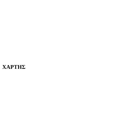
ΧΑΪΔΑΡΙ Η ΠΟΛΗ ΜΑΣ από το 1998
ΚΟΡΥΔΑΛΛΟΣ Η ΠΟΛΗ ΜΑΣ από το 2002
232382
ΧΑΡΤΗΣ