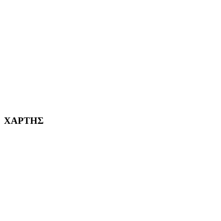
ΑΓ. ΒΑΡΒΑΡΑ Η ΠΟΛΗ ΜΑΣ από το 1995
ΧΑΪΔΑΡΙ Η ΠΟΛΗ ΜΑΣ από το 1998
ΚΟΡΥΔΑΛΛΟΣ Η ΠΟΛΗ ΜΑΣ από το 2002
232382
ΧΑΡΤΗΣ