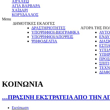
ΑΙΓΑΛΕΩ
ΑΓΙΑ ΒΑΡΒΑΡΑ
ΧΑΪΔΑΡΙ
ΚΟΡΥΔΑΛΛΟΣ
Menu
ΔΗΜΟΤΙΚΕΣ ΕΚΛΟΓΕΣ
ΔΡΑΣΤΗΡΙΟΤΗΤΕΣ
ΑΓΟΡΑ ΤΗΣ ΠΟ
ΥΠΟΨΗΦΙΟΙ-ΒΙΟΓΡΑΦΙΚΑ
ΑΥΤΟ
ΥΠΟΨΗΦΙΟΙ/ΑΠΟΨΕΙΣ
ΕΝΔΥ
ΨΗΦΟΔΕΛΤΙΑ
ΔΙΑΣ
ΕΣΤΙ
ΥΓΕΙ
ΥΠΗΡ
ΠΡΟΣ
ΣΠΙΤΙ
ΤΕΧΝ
ΔΙΑΦ
ΚΟΙΝΩΝΙΑ
…ΠΡΑΣΙΝΗ ΕΚΣΤΡΑΤΕΙΑ ΑΠΟ ΤΗΝ ΑΓ
Εκτύπωση