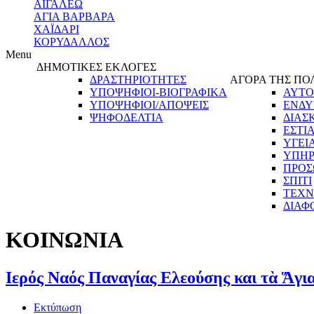
ΑΙΓΑΛΕΩ
ΑΓΙΑ ΒΑΡΒΑΡΑ
ΧΑΪΔΑΡΙ
ΚΟΡΥΔΑΛΛΟΣ
Menu
ΔΗΜΟΤΙΚΕΣ ΕΚΛΟΓΕΣ
ΔΡΑΣΤΗΡΙΟΤΗΤΕΣ
ΑΓΟΡΑ ΤΗΣ ΠΟ
ΥΠΟΨΗΦΙΟΙ-ΒΙΟΓΡΑΦΙΚΑ
ΑΥΤΟ
ΥΠΟΨΗΦΙΟΙ/ΑΠΟΨΕΙΣ
ΕΝΔΥ
ΨΗΦΟΔΕΛΤΙΑ
ΔΙΑΣ
ΕΣΤΙ
ΥΓΕΙ
ΥΠΗΡ
ΠΡΟΣ
ΣΠΙΤΙ
ΤΕΧΝ
ΔΙΑΦ
ΚΟΙΝΩΝΙΑ
Ιερός Ναός Παναγίας Ελεούσης και τὰ Ἅγι
Εκτύπωση