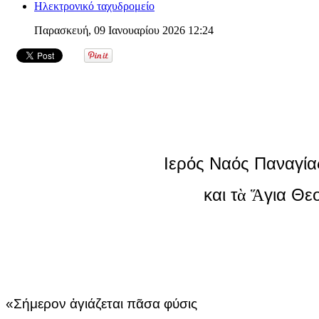
Ηλεκτρονικό ταχυδρομείο
Παρασκευή, 09 Ιανουαρίου 2026 12:24
Ιερός Ναός Παναγί
και τ
για Θε
ὰ Ἅ
«Σήμερον ἀγιάζεται πᾶσα φύσις