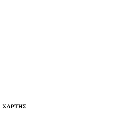
ΕΦΗΜΕΡΙΔΩΝ
ΑΙΓΑΛΕΩ Η ΠΟΛΗ ΜΑΣ από το 2004
ΑΓ. ΒΑΡΒΑΡΑ Η ΠΟΛΗ ΜΑΣ από το 1995
ΧΑΪΔΑΡΙ Η ΠΟΛΗ ΜΑΣ από το 1998
ΚΟΡΥΔΑΛΛΟΣ Η ΠΟΛΗ ΜΑΣ από το 2002
232382
ΧΑΡΤΗΣ