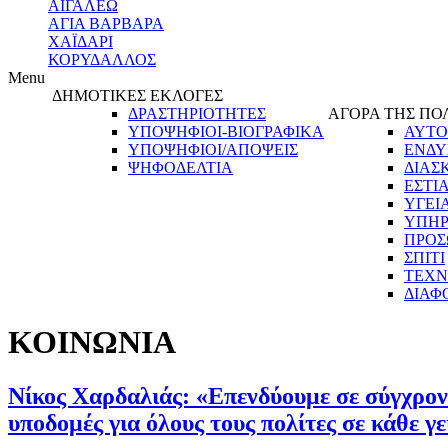
ΑΙΓΑΛΕΩ
ΑΓΙΑ ΒΑΡΒΑΡΑ
ΧΑΪΔΑΡΙ
ΚΟΡΥΔΑΛΛΟΣ
Menu
ΔΗΜΟΤΙΚΕΣ ΕΚΛΟΓΕΣ
ΔΡΑΣΤΗΡΙΟΤΗΤΕΣ
ΑΓΟΡΑ ΤΗΣ ΠΟ
ΥΠΟΨΗΦΙΟΙ-ΒΙΟΓΡΑΦΙΚΑ
ΑΥΤΟ
ΥΠΟΨΗΦΙΟΙ/ΑΠΟΨΕΙΣ
ΕΝΔΥ
ΨΗΦΟΔΕΛΤΙΑ
ΔΙΑΣ
ΕΣΤΙ
ΥΓΕΙ
ΥΠΗΡ
ΠΡΟΣ
ΣΠΙΤΙ
ΤΕΧΝ
ΔΙΑΦ
ΚΟΙΝΩΝΙΑ
Νίκος Χαρδαλιάς: «Επενδύουμε σε σύγχρον
υποδομές για όλους τους πολίτες σε κάθε γ