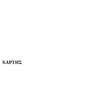
ΑΓ. ΒΑΡΒΑΡΑ Η ΠΟΛΗ ΜΑΣ από το 1995
ΧΑΪΔΑΡΙ Η ΠΟΛΗ ΜΑΣ από το 1998
ΚΟΡΥΔΑΛΛΟΣ Η ΠΟΛΗ ΜΑΣ από το 2002
232382
ΧΑΡΤΗΣ