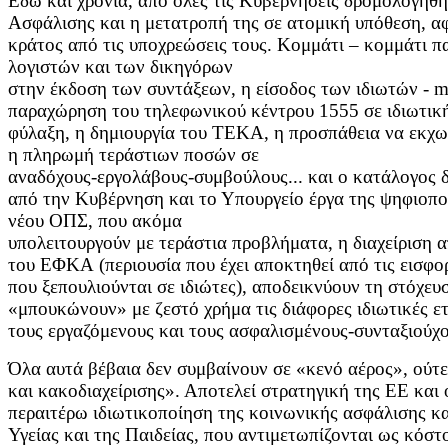
Εδώ και χρόνια, από όλες τις Κυβερνήσεις δρομολογήθη
Ασφάλισης και
η μετατροπή της σε ατομική υπόθεση, α
κράτος από τις
υποχρεώσεις τους. Κομμάτι – κομμάτι πα
λογιστών και των δικηγόρων
στην έκδοση των συντάξεων, η είσοδος των ιδιωτών - m
παραχώρηση
του τηλεφωνικού κέντρου 1555 σε ιδιωτική
φύλαξη, η δημιουργία του
ΤΕΚΑ, η προσπάθεια να εκχωρ
η πληρωμή τεράστιων ποσών σε
αναδόχους-εργολάβους-συμβούλους... και ο κατάλογος δ
από την
Κυβέρνηση και το Υπουργείο έργα της ψηφιοπο
νέου ΟΠΣ, που ακόμα
υπολειτουργούν με τεράστια προβλήματα, η διαχείριση α
του ΕΦΚΑ
(περιουσία που έχει αποκτηθεί από τις εισφ
που ξεπουλιούνται σε
ιδιώτες), αποδεικνύουν τη στόχευ
«μπουκώνουν» με ζεστό χρήμα
τις διάφορες ιδιωτικές 
τους εργαζόμενους και τους ασφαλισμένους-
συνταξιούχο
Όλα αυτά βέβαια δεν συμβαίνουν σε «κενό αέρος», ούτε
και
κακοδιαχείρισης». Αποτελεί στρατηγική της ΕΕ κα
περαιτέρω
ιδιωτικοποίηση της κοινωνικής ασφάλισης κ
Υγείας και της Παιδείας, που
αντιμετωπίζονται ως κόστο