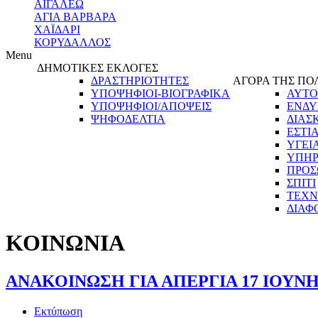
ΑΙΓΑΛΕΩ
ΑΓΙΑ ΒΑΡΒΑΡΑ
ΧΑΪΔΑΡΙ
ΚΟΡΥΔΑΛΛΟΣ
Menu
ΔΗΜΟΤΙΚΕΣ ΕΚΛΟΓΕΣ
ΔΡΑΣΤΗΡΙΟΤΗΤΕΣ
ΑΓΟΡΑ ΤΗΣ ΠΟ
ΥΠΟΨΗΦΙΟΙ-ΒΙΟΓΡΑΦΙΚΑ
ΑΥΤΟ
ΥΠΟΨΗΦΙΟΙ/ΑΠΟΨΕΙΣ
ΕΝΔΥ
ΨΗΦΟΔΕΛΤΙΑ
ΔΙΑΣ
ΕΣΤΙ
ΥΓΕΙ
ΥΠΗΡ
ΠΡΟΣ
ΣΠΙΤΙ
ΤΕΧΝ
ΔΙΑΦ
ΚΟΙΝΩΝΙΑ
ΑΝΑΚΟΙΝΩΣΗ ΓΙΑ ΑΠΕΡΓΙΑ 17 ΙΟΥΝ
Εκτύπωση