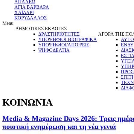
ΑΙΓΑΛΕΩ
ΑΓΙΑ ΒΑΡΒΑΡΑ
ΧΑΪΔΑΡΙ
ΚΟΡΥΔΑΛΛΟΣ
Menu
ΔΗΜΟΤΙΚΕΣ ΕΚΛΟΓΕΣ
ΔΡΑΣΤΗΡΙΟΤΗΤΕΣ
ΑΓΟΡΑ ΤΗΣ ΠΟ
ΥΠΟΨΗΦΙΟΙ-ΒΙΟΓΡΑΦΙΚΑ
ΑΥΤΟ
ΥΠΟΨΗΦΙΟΙ/ΑΠΟΨΕΙΣ
ΕΝΔΥ
ΨΗΦΟΔΕΛΤΙΑ
ΔΙΑΣ
ΕΣΤΙ
ΥΓΕΙ
ΥΠΗΡ
ΠΡΟΣ
ΣΠΙΤΙ
ΤΕΧΝ
ΔΙΑΦ
ΚΟΙΝΩΝΙΑ
Media & Magazine Days 2026: Τρεις ημέρε
ποιοτική ενημέρωση και τη νέα γενιά