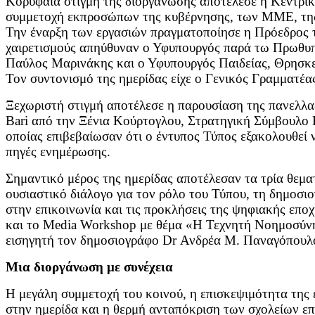
Κορυφαία στιγμή της διοργάνωσης αποτέλεσε η Κεντρική
συμμετοχή εκπροσώπων της κυβέρνησης, των ΜΜΕ, της
Την έναρξη των εργασιών πραγματοποίησε η Πρόεδρος
χαιρετισμούς απηύθυναν ο Υφυπουργός παρά τω Πρωθυ
Παύλος Μαρινάκης και ο Υφυπουργός Παιδείας, Θρησκ
Τον συντονισμό της ημερίδας είχε ο Γενικός Γραμματέ
Ξεχωριστή στιγμή αποτέλεσε η παρουσίαση της πανελλα
Bari από την Ξένια Κούρτογλου, Στρατηγική Σύμβουλο 
οποίας επιβεβαίωσαν ότι ο έντυπος Τύπος εξακολουθεί ν
πηγές ενημέρωσης.
Σημαντικό μέρος της ημερίδας αποτέλεσαν τα τρία θεματ
ουσιαστικό διάλογο για τον ρόλο του Τύπου, τη δημοσι
στην επικοινωνία και τις προκλήσεις της ψηφιακής εποχ
και το Media Workshop με θέμα «Η Τεχνητή Νοημοσύνη
εισηγητή τον δημοσιογράφο Dr Ανδρέα Μ. Παναγόπουλ
Μια διοργάνωση με συνέχεια
Η μεγάλη συμμετοχή του κοινού, η επισκεψιμότητα της
στην ημερίδα και η θερμή ανταπόκριση των σχολείων ε