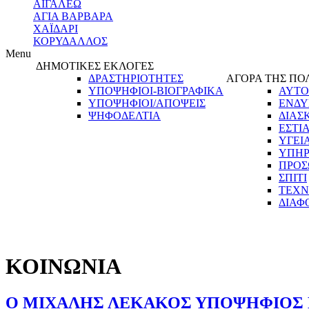
ΑΙΓΑΛΕΩ
ΑΓΙΑ ΒΑΡΒΑΡΑ
ΧΑΪΔΑΡΙ
ΚΟΡΥΔΑΛΛΟΣ
Menu
ΔΗΜΟΤΙΚΕΣ ΕΚΛΟΓΕΣ
ΔΡΑΣΤΗΡΙΟΤΗΤΕΣ
ΑΓΟΡΑ ΤΗΣ ΠΟ
ΥΠΟΨΗΦΙΟΙ-ΒΙΟΓΡΑΦΙΚΑ
ΑΥΤΟ
ΥΠΟΨΗΦΙΟΙ/ΑΠΟΨΕΙΣ
ΕΝΔΥ
ΨΗΦΟΔΕΛΤΙΑ
ΔΙΑΣ
ΕΣΤΙ
ΥΓΕΙ
ΥΠΗΡ
ΠΡΟΣ
ΣΠΙΤΙ
ΤΕΧΝ
ΔΙΑΦ
ΚΟΙΝΩΝΙΑ
Ο ΜΙΧΑΛΗΣ ΛΕΚΑΚΟΣ ΥΠΟΨΗΦΙΟΣ Γ