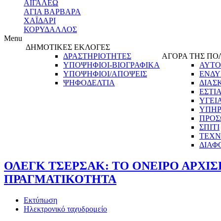
ΑΙΓΑΛΕΩ
ΑΓΙΑ ΒΑΡΒΑΡΑ
ΧΑΪΔΑΡΙ
ΚΟΡΥΔΑΛΛΟΣ
Menu
ΔΗΜΟΤΙΚΕΣ ΕΚΛΟΓΕΣ
ΔΡΑΣΤΗΡΙΟΤΗΤΕΣ
ΑΓΟΡΑ ΤΗΣ ΠΟ
ΥΠΟΨΗΦΙΟΙ-ΒΙΟΓΡΑΦΙΚΑ
ΑΥΤΟ
ΥΠΟΨΗΦΙΟΙ/ΑΠΟΨΕΙΣ
ΕΝΔΥ
ΨΗΦΟΔΕΛΤΙΑ
ΔΙΑΣ
ΕΣΤΙ
ΥΓΕΙ
ΥΠΗΡ
ΠΡΟΣ
ΣΠΙΤΙ
ΤΕΧΝ
ΔΙΑΦ
ΟΛΕΓΚ ΤΣΕΡΣΑΚ: ΤΟ ΟΝΕΙΡΟ ΑΡΧΙΣΕ
ΠΡΑΓΜΑΤΙΚΟΤΗΤΑ
Εκτύπωση
Ηλεκτρονικό ταχυδρομείο