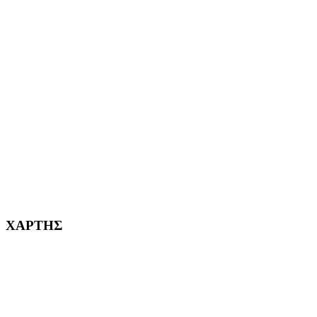
ΑΙΓΑΛΕΩ Η ΠΟΛΗ ΜΑΣ από το 2004
ΑΓ. ΒΑΡΒΑΡΑ Η ΠΟΛΗ ΜΑΣ από το 1995
ΧΑΪΔΑΡΙ Η ΠΟΛΗ ΜΑΣ από το 1998
ΚΟΡΥΔΑΛΛΟΣ Η ΠΟΛΗ ΜΑΣ από το 2002
232382
ΧΑΡΤΗΣ