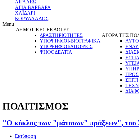
ΑΙΓΑΛΕΩ
ΑΓΙΑ ΒΑΡΒΑΡΑ
ΧΑΪΔΑΡΙ
ΚΟΡΥΔΑΛΛΟΣ
Menu
ΔΗΜΟΤΙΚΕΣ ΕΚΛΟΓΕΣ
ΔΡΑΣΤΗΡΙΟΤΗΤΕΣ
ΑΓΟΡΑ ΤΗΣ ΠΟ
ΥΠΟΨΗΦΙΟΙ-ΒΙΟΓΡΑΦΙΚΑ
ΑΥΤΟ
ΥΠΟΨΗΦΙΟΙ/ΑΠΟΨΕΙΣ
ΕΝΔΥ
ΨΗΦΟΔΕΛΤΙΑ
ΔΙΑΣ
ΕΣΤΙ
ΥΓΕΙ
ΥΠΗΡ
ΠΡΟΣ
ΣΠΙΤΙ
ΤΕΧΝ
ΔΙΑΦ
ΠΟΛΙΤΙΣΜΟΣ
"Ο κύκλος των "μάταιων" πράξεων", του
Εκτύπωση