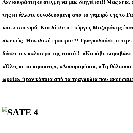
Δεν κουράστηκε στιγμή να μας διηγείται!! Μας είπε,
της κι άλλοτε συνοδευόμενη από το γαμπρό της το Γι
κάτω στο νησί. Και δίπλα ο Γιώργος Μαζαράκης έπαιζ
σκοπούς. Μοναδική εμπειρία!!! Τραγουδούσε με την 
δώσει τον καλύτερό της εαυτό!!
«Καράβι, καραβάκι μ
«Όλες οι παπαρούνες», «Δυοσμαράκι», «Τη θάλασσα τ
ωραία» ήταν κάποια από τα τραγούδια που ακούσαμε