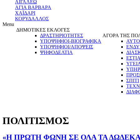
ΑΙΓΑΛΕΩ
ΑΓΙΑ ΒΑΡΒΑΡΑ
ΧΑΪΔΑΡΙ
ΚΟΡΥΔΑΛΛΟΣ
Menu
ΔΗΜΟΤΙΚΕΣ ΕΚΛΟΓΕΣ
ΔΡΑΣΤΗΡΙΟΤΗΤΕΣ
ΑΓΟΡΑ ΤΗΣ ΠΟ
ΥΠΟΨΗΦΙΟΙ-ΒΙΟΓΡΑΦΙΚΑ
ΑΥΤΟ
ΥΠΟΨΗΦΙΟΙ/ΑΠΟΨΕΙΣ
ΕΝΔΥ
ΨΗΦΟΔΕΛΤΙΑ
ΔΙΑΣ
ΕΣΤΙ
ΥΓΕΙ
ΥΠΗΡ
ΠΡΟΣ
ΣΠΙΤΙ
ΤΕΧΝ
ΔΙΑΦ
ΠΟΛΙΤΙΣΜΟΣ
«Η ΠΡΩΤΗ ΦΩΝΗ ΣΕ ΟΛΑ ΤΑ ΔΩΔΕΚΑ