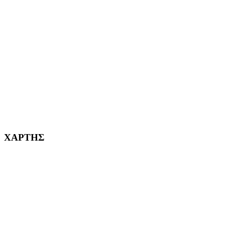
ΑΓ. ΒΑΡΒΑΡΑ Η ΠΟΛΗ ΜΑΣ από το 1995
ΧΑΪΔΑΡΙ Η ΠΟΛΗ ΜΑΣ από το 1998
ΚΟΡΥΔΑΛΛΟΣ Η ΠΟΛΗ ΜΑΣ από το 2002
232382
ΧΑΡΤΗΣ