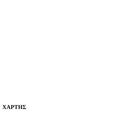
ΕΦΗΜΕΡΙΔΩΝ
ΑΙΓΑΛΕΩ Η ΠΟΛΗ ΜΑΣ από το 2004
ΑΓ. ΒΑΡΒΑΡΑ Η ΠΟΛΗ ΜΑΣ από το 1995
ΧΑΪΔΑΡΙ Η ΠΟΛΗ ΜΑΣ από το 1998
ΚΟΡΥΔΑΛΛΟΣ Η ΠΟΛΗ ΜΑΣ από το 2002
232382
ΧΑΡΤΗΣ