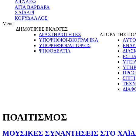
ΑΙΓΑΛΕΩ
ΑΓΙΑ ΒΑΡΒΑΡΑ
ΧΑΪΔΑΡΙ
ΚΟΡΥΔΑΛΛΟΣ
Menu
ΔΗΜΟΤΙΚΕΣ ΕΚΛΟΓΕΣ
ΔΡΑΣΤΗΡΙΟΤΗΤΕΣ
ΑΓΟΡΑ ΤΗΣ ΠΟ
ΥΠΟΨΗΦΙΟΙ-ΒΙΟΓΡΑΦΙΚΑ
ΑΥΤΟ
ΥΠΟΨΗΦΙΟΙ/ΑΠΟΨΕΙΣ
ΕΝΔΥ
ΨΗΦΟΔΕΛΤΙΑ
ΔΙΑΣ
ΕΣΤΙ
ΥΓΕΙ
ΥΠΗΡ
ΠΡΟΣ
ΣΠΙΤΙ
ΤΕΧΝ
ΔΙΑΦ
ΠΟΛΙΤΙΣΜΟΣ
ΜΟΥΣΙΚΕΣ ΣΥΝΑΝΤΗΣΕΙΣ ΣΤΟ ΧΑΪΔ