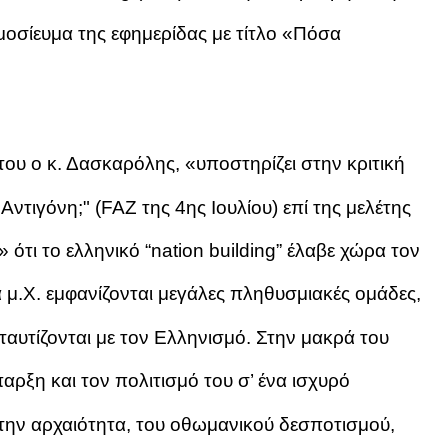
οσίευμα της εφημερίδας με τίτλο «Πόσα
ου ο κ. Δασκαρόλης, «υποστηρίζει στην κριτική
Αντιγόνη;" (FAZ της 4ης Ιουλίου) επί της μελέτης
ότι το ελληνικό “nation building” έλαβε χώρα τον
μ.Χ. εμφανίζονται μεγάλες πληθυσμιακές ομάδες,
 ταυτίζονται με τον Ελληνισμό. Στην μακρά του
αρξη και τον πολιτισμό του σ’ ένα ισχυρό
ην αρχαιότητα, του οθωμανικού δεσποτισμού,