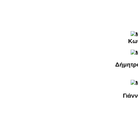
Κω
Δήμητρ
Γιάν