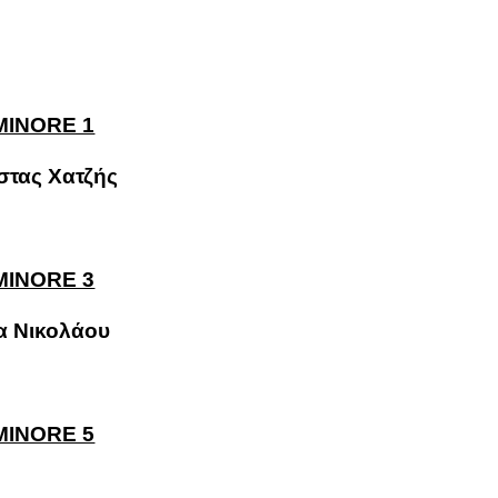
τας Χατζής
τα Νικολάου