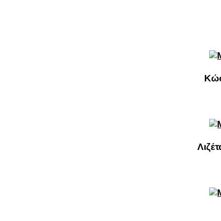
Κώσ
Λιζέ