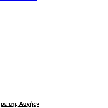
ρε της Αυγής»