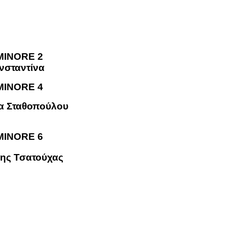
νσταντίνα
α Σταθοπούλου
νης Τσατούχας