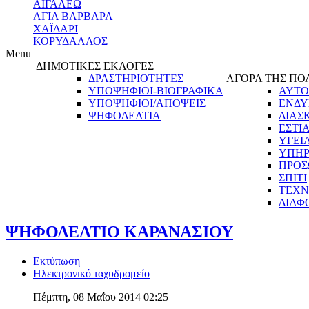
ΑΙΓΑΛΕΩ
ΑΓΙΑ ΒΑΡΒΑΡΑ
ΧΑΪΔΑΡΙ
ΚΟΡΥΔΑΛΛΟΣ
Menu
ΔΗΜΟΤΙΚΕΣ ΕΚΛΟΓΕΣ
ΔΡΑΣΤΗΡΙΟΤΗΤΕΣ
ΑΓΟΡΑ ΤΗΣ ΠΟ
ΥΠΟΨΗΦΙΟΙ-ΒΙΟΓΡΑΦΙΚΑ
ΑΥΤΟ
ΥΠΟΨΗΦΙΟΙ/ΑΠΟΨΕΙΣ
ΕΝΔΥ
ΨΗΦΟΔΕΛΤΙΑ
ΔΙΑΣ
ΕΣΤΙ
ΥΓΕΙ
ΥΠΗΡ
ΠΡΟΣ
ΣΠΙΤΙ
ΤΕΧΝ
ΔΙΑΦ
ΨΗΦΟΔΕΛΤΙΟ ΚΑΡΑΝΑΣΙΟΥ
Εκτύπωση
Ηλεκτρονικό ταχυδρομείο
Πέμπτη, 08 Μαΐου 2014 02:25