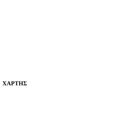
ΑΓ. ΒΑΡΒΑΡΑ Η ΠΟΛΗ ΜΑΣ από το 1995
ΧΑΪΔΑΡΙ Η ΠΟΛΗ ΜΑΣ από το 1998
ΚΟΡΥΔΑΛΛΟΣ Η ΠΟΛΗ ΜΑΣ από το 2002
232382
ΧΑΡΤΗΣ