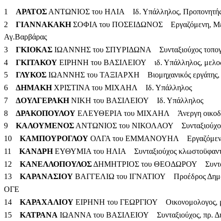
1
ΑΡΑΤΟΣ
ΑΝΤΩΝΙΟΣ του ΗΛΙΑ Ιδ. Υπάλληλος, Προπονητής
2
ΓΙΑΝΝΑΚΑΚΗ
ΣΟΦΙΑ του ΠΟΣΕΙΔΩΝΟΣ Εργαζόμενη, Μέλο
Αγ.Βαρβάρας
3
ΓΚΙΟΚΑΣ
ΙΩΑΝΝΗΣ του ΣΠΥΡΙΔΩΝΑ Συνταξιούχος τοπογρ
4
ΓΚΙΤΑΚΟΥ
ΕΙΡΗΝΗ του ΒΑΣΙΛΕΙΟΥ ιδ. Υπάλληλος, μελος 
5
ΓΛΥΚΟΣ
ΙΩΑΝΝΗΣ του ΤΑΞΙΑΡΧΗ Βιομηχανικός εργάτης, 
6
ΔΗΜΑΚΗ
ΧΡΙΣΤΙΝΑ του ΜΙΧΑΗΛ Ιδ. Υπάλληλος
7
ΔΟΥΛΓΕΡΑΚΗ
ΝΙΚΗ του ΒΑΣΙΛΕΙΟΥ Ιδ. Υπάλληλος
8
ΔΡΑΚΟΠΟΥΛΟΥ
ΕΛΕΥΘΕΡΙΑ του ΜΙΧΑΗΛ Άνεργη οικοδ
9
ΚΑΛΟΥΜΕΝΟΣ
ΑΝΤΩΝΙΟΣ του ΝΙΚΟΛΑΟΥ Συνταξιούχος ο
10
ΚΑΜΠΟΥΡΟΓΛΟΥ
ΟΛΓΑ του ΕΜΜΑΝΟΥΗΛ Εργαζόμενη στ
11
ΚΑΝΔΡΗ
ΕΥΘΥΜΙΑ του ΗΛΙΑ Συνταξιούχος κλωστοϋφαντ
12
ΚΑΝΕΛΛΟΠΟΥΛΟΣ
ΔΗΜΗΤΡΙΟΣ του ΘΕΟΔΩΡΟΥ Συνταξιού
13
ΚΑΡΑΝΑΣΙΟΥ
ΒΑΓΓΕΛΙΩ του ΙΓΝΑΤΙΟΥ Προέδρος Δημοκρ
ΟΓΕ
14
ΚΑΡΑΧΑΛΙΟΥ
ΕΙΡΗΝΗ του ΓΕΩΡΓΙΟΥ Οικονομολογος, μέ
15
ΚΑΤΡΑΝΑ
ΙΩΑΝΝΑ του ΒΑΣΙΛΕΙΟΥ Συνταξιούχος, πρ. Δη