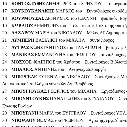
16
ΚΟΝΤΟΣΤΑθΗΣ
ΔΗΜΗΤΡΙΟΣ του ΧΡΗΣΤΟΥ Τοπογράφος μη
17
ΚΟΥΚΟΥΚΑΝΑΚΗΣ
ΜΑΡΚΟΣ του Συνταξιούχος οικοδόμ
18
ΚΟΥΡΜΟΥΣΑΣ
ΔΙΟΝΥΣΙΟΣ του ΙΩΑΝΝΗ ψυκτικός, Εργαζό
19
ΚΩΒΑΙΟΣ
ΔΗΜΗΤΡΗΣ του Τελειοφοιτος Πολιτικής επιστήμη
20
ΛΑΖΑΡΟΥ
ΜΑΡΙΑ του ΝΙΚΟΛΑΟΥ Μέλος ΔΣ Δημοκρατικού
21
ΛΥΜΠΕΡΗ
ΒΑΣΙΛΙΚΗ του ΜΙΧΑΗΛ συνταξιουχος
22
ΛΥΤΡΑΣ
ΚΩΝΣΤΑΝΤΙΝΟΣ του ΠΑΝΑΓΙΩΤΗ βιοτεχνης ξυ
23
ΜΑΝΙΚΑΣ
ΕΜΜΑΝΟΥΗΛ του ΓΕΩΡΓΙΟΥ συνταξιουχος, 
24
ΜΟΣΧΟΣ
ΦΙΛΙΠΠΟΣ του Χρήστου Συνταξιούχος Βιβλιοπ
25
ΜΠΑΛΙΟΣ
ΑΝΤΩΝΗΣ του Άνεργος, Ξυλουργός
26
ΜΠΕΡΓΕΛΕ
ΕΥΓΕΝΙΑ του ΝΙΚΟΛΑΟΥ Συνταξιούχος Μαθημα
Δημοκρατικού συλλόγου γυναικών Αγ. Βαρβάρας
27
ΜΠΟΥΓΙΟΥΚΑΣ
ΓΕΩΡΓΙΟΣ του ΜΙΧΑΗΛ Εργαζόμενος στο
28
ΜΠΟΥΝΤΟΥΚΗΣ
ΠΑΝΑΓΙΩΤΗΣ του ΣΤΥΛΙΑΝΟΥ Συνταξιού
Ενωσης Γονέων
29
ΜΠΟΥΡΑΝΗ
ΜΑΡΙΑ του ΕΥΓΓΕΛΟΥ Συνταξιούχος ΥΠΑ,
30
ΝΙΚΟΛΑΟΥ
ΘΩΜΑΣ του ΓΕΩΡΓΙΟΥ Αγρότης, εργαζόμενος σ