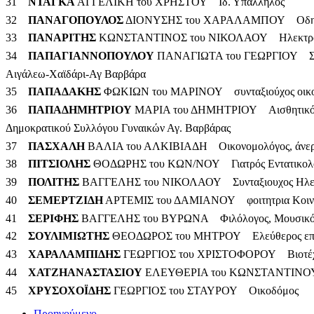
31
ΝΤΑΓΚΑ
ΑΓΓΕΛΙΚΗ του ΧΡΗΣΤΟΥ Ιδ. Υπάλληλος
32
ΠΑΝΑΓΟΠΟΥΛΟΣ
ΔΙΟΝΥΣΗΣ του ΧΑΡΑΛΑΜΠΟΥ Οδηγός 
33
ΠΑΝΑΡΙΤΗΣ
ΚΩΝΣΤΑΝΤΙΝΟΣ του ΝΙΚΟΛΑΟΥ Ηλεκτρολόγ
34
ΠΑΠΑΓΙΑΝΝΟΠΟΥΛΟΥ
ΠΑΝΑΓΙΩΤΑ του ΓΕΩΡΓΙΟΥ Συντα
Αιγάλεω-Χαϊδάρι-Αγ Βαρβάρα
35
ΠΑΠΑΔΑΚΗΣ
ΦΩΚΙΩΝ του ΜΑΡΙΝΟΥ συνταξιούχος οικ
36
ΠΑΠΑΔΗΜΗΤΡΙΟΥ
ΜΑΡΙΑ του ΔΗΜΗΤΡΙΟΥ Αισθητικός, μ
Δημοκρατικού Συλλόγου Γυναικών Αγ. Βαρβάρας
37
ΠΑΣΧΑΛΗ
ΒΑΛΙΑ του ΑΛΚΙΒΙΑΔΗ Οικονομολόγος, άνε
38
ΠΙΤΣΙΟΛΗΣ
ΘΟΔΩΡΗΣ του ΚΩΝ/ΝΟΥ Γιατρός Εντατικολ
39
ΠΟΛΙΤΗΣ
ΒΑΓΓΕΛΗΣ του ΝΙΚΟΛΑΟΥ Συνταξιουχος Ηλεκτρ
40
ΣΕΜΕΡΤΖΙΔΗ
ΑΡΤΕΜΙΣ του ΔΑΜΙΑΝΟΥ φοιτητρια Κοινων
41
ΣΕΡΙΦΗΣ
ΒΑΓΓΕΛΗΣ του ΒΥΡΩΝΑ Φιλόλογος, Μουσικό
42
ΣΟΥΛΙΜΙΩΤΗΣ
ΘΕΟΔΩΡΟΣ του ΜΗΤΡΟΥ Ελεύθερος επα
43
ΧΑΡΑΛΑΜΠΙΔΗΣ
ΓΕΩΡΓΙΟΣ του ΧΡΙΣΤΟΦΟΡΟΥ Βιοτέχν
44
ΧΑΤΖΗΑΝΑΣΤΑΣΙΟΥ
ΕΛΕΥΘΕΡΙΑ του ΚΩΝΣΤΑΝΤΙΝΟΥ α
45
ΧΡΥΣΟΧΟΪΔΗΣ
ΓΕΩΡΓΙΟΣ του ΣΤΑΥΡΟΥ Οικοδόμος
Προηγούμενο