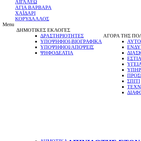
ΑΙΓΑΛΕΩ
ΑΓΙΑ ΒΑΡΒΑΡΑ
ΧΑΪΔΑΡΙ
ΚΟΡΥΔΑΛΛΟΣ
Menu
ΔΗΜΟΤΙΚΕΣ ΕΚΛΟΓΕΣ
ΔΡΑΣΤΗΡΙΟΤΗΤΕΣ
ΑΓΟΡΑ ΤΗΣ ΠΟ
ΥΠΟΨΗΦΙΟΙ-ΒΙΟΓΡΑΦΙΚΑ
ΑΥΤΟ
ΥΠΟΨΗΦΙΟΙ/ΑΠΟΨΕΙΣ
ΕΝΔΥ
ΨΗΦΟΔΕΛΤΙΑ
ΔΙΑΣ
ΕΣΤΙ
ΥΓΕΙ
ΥΠΗΡ
ΠΡΟΣ
ΣΠΙΤΙ
ΤΕΧΝ
ΔΙΑΦ