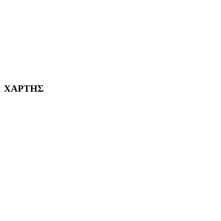
ΚΟΡΥΔΑΛΛΟΣ Η ΠΟΛΗ ΜΑΣ από το 2002
232382
ΧΑΡΤΗΣ