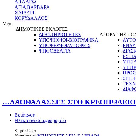
ΑΙΓΑΛΕΩ
ΑΓΙΑ ΒΑΡΒΑΡΑ
ΧΑΪΔΑΡΙ
ΚΟΡΥΔΑΛΛΟΣ
Menu
ΔΗΜΟΤΙΚΕΣ ΕΚΛΟΓΕΣ
ΔΡΑΣΤΗΡΙΟΤΗΤΕΣ
ΑΓΟΡΑ ΤΗΣ ΠΟ
ΥΠΟΨΗΦΙΟΙ-ΒΙΟΓΡΑΦΙΚΑ
ΑΥΤΟ
ΥΠΟΨΗΦΙΟΙ/ΑΠΟΨΕΙΣ
ΕΝΔΥ
ΨΗΦΟΔΕΛΤΙΑ
ΔΙΑΣ
ΕΣΤΙ
ΥΓΕΙ
ΥΠΗΡ
ΠΡΟΣ
ΣΠΙΤΙ
ΤΕΧΝ
ΔΙΑΦ
…ΛΑΟΘΑΛΑΣΣΕΣ ΣΤΟ ΚΡΕΟΠΩΛΕΙΟ 
Εκτύπωση
Ηλεκτρονικό ταχυδρομείο
Super User