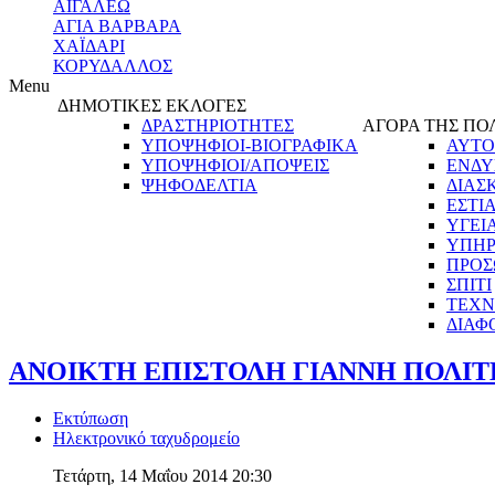
ΑΙΓΑΛΕΩ
ΑΓΙΑ ΒΑΡΒΑΡΑ
ΧΑΪΔΑΡΙ
ΚΟΡΥΔΑΛΛΟΣ
Menu
ΔΗΜΟΤΙΚΕΣ ΕΚΛΟΓΕΣ
ΔΡΑΣΤΗΡΙΟΤΗΤΕΣ
ΑΓΟΡΑ ΤΗΣ ΠΟ
ΥΠΟΨΗΦΙΟΙ-ΒΙΟΓΡΑΦΙΚΑ
ΑΥΤΟ
ΥΠΟΨΗΦΙΟΙ/ΑΠΟΨΕΙΣ
ΕΝΔΥ
ΨΗΦΟΔΕΛΤΙΑ
ΔΙΑΣ
ΕΣΤΙ
ΥΓΕΙ
ΥΠΗΡ
ΠΡΟΣ
ΣΠΙΤΙ
ΤΕΧΝ
ΔΙΑΦ
ΑΝΟΙΚΤΗ ΕΠΙΣΤΟΛΗ ΓΙΑΝΝΗ ΠΟΛΙΤ
Εκτύπωση
Ηλεκτρονικό ταχυδρομείο
Τετάρτη, 14 Μαΐου 2014 20:30