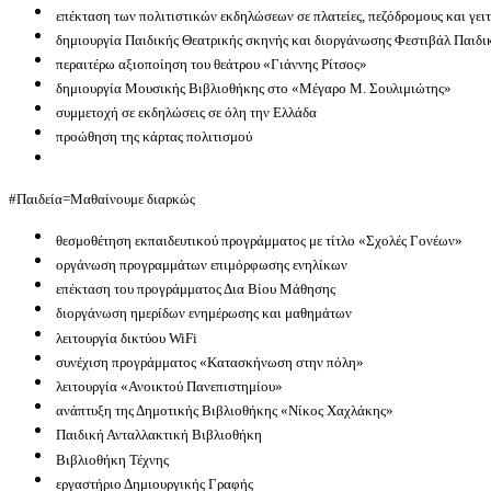
επέκταση των πολιτιστικών εκδηλώσεων σε πλατείες, πεζόδρομους και γειτ
δημιουργία Παιδικής Θεατρικής σκηνής και διοργάνωσης Φεστιβάλ Παιδι
περαιτέρω αξιοποίηση του θεάτρου «Γιάννης Ρίτσος»
δημιουργία Μουσικής Βιβλιοθήκης στο «Μέγαρο Μ. Σουλιμιώτης»
συμμετοχή σε εκδηλώσεις σε όλη την Ελλάδα
προώθηση της κάρτας πολιτισμού
#Παιδεία=Μαθαίνουμε διαρκώς
θεσμοθέτηση εκπαιδευτικού προγράμματος με τίτλο «Σχολές Γονέων»
οργάνωση προγραμμάτων επιμόρφωσης ενηλίκων
επέκταση του προγράμματος Δια Βίου Μάθησης
διοργάνωση ημερίδων ενημέρωσης και μαθημάτων
λειτουργία δικτύου WiFi
συνέχιση προγράμματος «Κατασκήνωση στην πόλη»
λειτουργία «Ανοικτού Πανεπιστημίου»
ανάπτυξη της Δημοτικής Βιβλιοθήκης «Νίκος Χαχλάκης»
Παιδική Ανταλλακτική Βιβλιοθήκη
Βιβλιοθήκη Τέχνης
εργαστήριο Δημιουργικής Γραφής