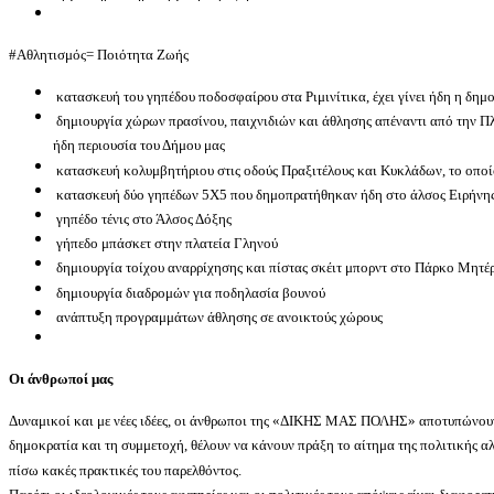
#Αθλητισμός= Ποιότητα Ζωής
κατασκευή του γηπέδου ποδοσφαίρου στα Ριμινίτικα, έχει γίνει ήδη η δημ
δημιουργία χώρων πρασίνου, παιχνιδιών και άθλησης απέναντι από την Πλ
ήδη περιουσία του Δήμου μας
κατασκευή κολυμβητήριου στις οδούς Πραξιτέλους και Κυκλάδων, το οποίο
κατασκευή δύο γηπέδων 5Χ5 που δημοπρατήθηκαν ήδη στο άλσος Ειρήνη
γηπέδο τένις στο Άλσος Δόξης
γήπεδο μπάσκετ στην πλατεία Γληνού
δημιουργία τοίχου αναρρίχησης και πίστας σκέιτ μπορντ στο Πάρκο Μητέ
δημιουργία διαδρομών για ποδηλασία βουνού
ανάπτυξη προγραμμάτων άθλησης σε ανοικτούς χώρους
Οι άνθρωποί μας
Δυναμικοί και με νέες ιδέες, οι άνθρωποι της «ΔΙΚΗΣ ΜΑΣ ΠΟΛΗΣ» αποτυπώνουν
δημοκρατία και τη συμμετοχή, θέλουν να κάνουν πράξη το αίτημα της πολιτικής α
πίσω κακές πρακτικές του παρελθόντος.