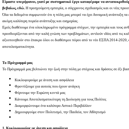
Είμαστε υπερήφανοι, γιατί με συστηματικό έργο καταφέραμε να ανταποκριθούμ
βεβαίως, εδώ.
Η προηγούμενη εμπειρία, ο σύγχρονος σχεδιασμός και οι νέες προο
Όλα τα δεδομένα συμφωνούν ότι η πόλη μας μπορεί να έχει δυναμική ανάπτυξη τα ε
ακόμη καλύτερη πορεία ανάπτυξης και ευημερίας.
Εμείς διαθέτουμε ένα ολοκληρωμένο πρόγραμμα στόχων, την εμπειρία και τους ανθ
προσδιορίζονται από την καλή γνώση των προβλημάτων, αντλούν ιδέες από τις καλύ
αξιοποιηθούν στο έπακρο όλοι οι διαθέσιμοι πόροι από το νέο ΕΣΠΑ 2014-2020, α
αποτελεσματικότητα.
Το Πρόγραμμά μας
Το Πρόγραμμά μας βελτιώνει την ζωή στην πόλη με στόχους και δράσεις σε έξι βασ
Κυκλοφορούμε με άνεση και ασφάλεια
Φροντίζουμε για αυτούς που έχουν ανάγκη
Φέρνουμε την Ευρώπη κοντά μας
Κάνουμε Αποτελεσματικότερη τη Διοίκηση για τους Πολίτες
Διαμορφώνουμε ένα καλύτερο Αστικό Περιβάλλον
Δημιουργούμε στον Πολιτισμό, την Παιδεία, τον Αθλητισμό
1. Κυκλοφορούμε με άνεση και ασφάλεια