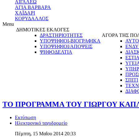
ΑΙΓΑΛΕΩ
ΑΓΙΑ ΒΑΡΒΑΡΑ
ΧΑΪΔΑΡΙ
ΚΟΡΥΔΑΛΛΟΣ
Menu
ΔΗΜΟΤΙΚΕΣ ΕΚΛΟΓΕΣ
ΔΡΑΣΤΗΡΙΟΤΗΤΕΣ
ΑΓΟΡΑ ΤΗΣ ΠΟ
ΥΠΟΨΗΦΙΟΙ-ΒΙΟΓΡΑΦΙΚΑ
ΑΥΤΟ
ΥΠΟΨΗΦΙΟΙ/ΑΠΟΨΕΙΣ
ΕΝΔΥ
ΨΗΦΟΔΕΛΤΙΑ
ΔΙΑΣ
ΕΣΤΙ
ΥΓΕΙ
ΥΠΗΡ
ΠΡΟΣ
ΣΠΙΤΙ
ΤΕΧΝ
ΔΙΑΦ
ΤΟ ΠΡΟΓΡΑΜΜΑ ΤΟΥ ΓΙΩΡΓΟΥ ΚΑΠ
Εκτύπωση
Ηλεκτρονικό ταχυδρομείο
Πέμπτη, 15 Μαΐου 2014 20:33