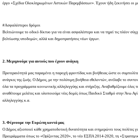
έργο «Σχέδια Ολοκληρωμένων Αστικών Παρεμβάσεων». Έχουν ήδη ξεκινήσει οι με
#Ασφαλέστεροι δρόμοι
Βελτιώνουμε το οδικό δίκτυο για να είναι ασφαλέστερο και να τηρεί τις πλέον σύγ
βελτίωσης υποδομών, αλλά και δημοπρατήσεις νέων έργων.
2. Μεριμνούμε για αυτούς που έχουν ανάγκη
Προτεραιότητά μας παραμένει η παροχή φροντίδας και βοήθειας ώστε οι συμπολίτε
ανάγκες της ζωής. Ο Δήμος, με την πολύτιμη βοήθεια εθελοντών, ανέλαβε το συντ
όλα τα προγράμματα κοινωνικής αλληλεγγύης και στήριξης. Αναβαθμίζουμε όλες τ
αναθέτουμε μελέτες και υλοποιούμε νέες δομές όπως Παιδικό Σταθμό στην Άνω Αγ
αλληλεγγύης κ.α.
3. Φέρνουμε την Ευρώπη κοντά μας
Ο Δήμος αξιοποιεί κάθε χρηματοδοτική δυνατότητα και ενημερώνει τους πολίτες γ
Προγράμματα όπως το «Ορίζοντας 2020», το νέο ΕΣΠΑ 2014-2020, τη «Στρατηγι