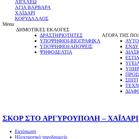
ΑΙΓΑΛΕΩ
ΑΓΙΑ ΒΑΡΒΑΡΑ
ΧΑΪΔΑΡΙ
ΚΟΡΥΔΑΛΛΟΣ
Menu
ΔΗΜΟΤΙΚΕΣ ΕΚΛΟΓΕΣ
ΔΡΑΣΤΗΡΙΟΤΗΤΕΣ
ΑΓΟΡΑ ΤΗΣ ΠΟ
ΥΠΟΨΗΦΙΟΙ-ΒΙΟΓΡΑΦΙΚΑ
ΑΥΤΟ
ΥΠΟΨΗΦΙΟΙ/ΑΠΟΨΕΙΣ
ΕΝΔΥ
ΨΗΦΟΔΕΛΤΙΑ
ΔΙΑΣ
ΕΣΤΙ
ΥΓΕΙ
ΥΠΗΡ
ΠΡΟΣ
ΣΠΙΤΙ
ΤΕΧΝ
ΔΙΑΦ
ΣΚΟΡ ΣΤΟ ΑΡΓΥΡΟΥΠΟΛΗ – ΧΑΪΔΑΡΙ
Εκτύπωση
Ηλεκτρονικό ταχυδρομείο