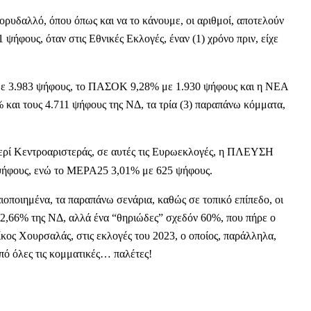
ρυδαλλό, όπου όπως και να το κάνουμε, οι αριθμοί, αποτελούν
1 ψήφους, όταν στις Εθνικές Εκλογές, έναν (1) χρόνο πριν, είχε
 με 3.983 ψήφους, το ΠΑΣΟΚ 9,28% με 1.930 ψήφους και η ΝΕΑ
και τους 4.711 ψήφους της ΝΔ, τα τρία (3) παραπάνω κόμματα,
περί Κεντροαριστεράς, σε αυτές τις Ευρωεκλογές, η ΠΛΕΥΣΗ
φους, ενώ το ΜΕΡΑ25 3,01% με 625 ψήφους.
ιοποιημένα, τα παραπάνω σενάρια, καθώς σε τοπικό επίπεδο, οι
22,66% της ΝΔ, αλλά ένα “θηριώδες” σχεδόν 60%, που πήρε ο
ος Χουρσαλάς, στις εκλογές του 2023, ο οποίος, παράλληλα,
ό όλες τις κομματικές… παλέτες!