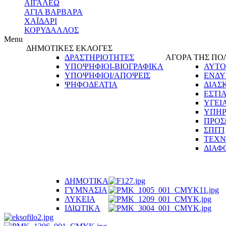
ΑΙΓΑΛΕΩ
ΑΓΙΑ ΒΑΡΒΑΡΑ
ΧΑΪΔΑΡΙ
ΚΟΡΥΔΑΛΛΟΣ
Menu
ΔΗΜΟΤΙΚΕΣ ΕΚΛΟΓΕΣ
ΔΡΑΣΤΗΡΙΟΤΗΤΕΣ
ΑΓΟΡΑ ΤΗΣ ΠΟ
ΥΠΟΨΗΦΙΟΙ-ΒΙΟΓΡΑΦΙΚΑ
ΑΥΤΟ
ΥΠΟΨΗΦΙΟΙ/ΑΠΟΨΕΙΣ
ΕΝΔΥ
ΨΗΦΟΔΕΛΤΙΑ
ΔΙΑΣ
ΕΣΤΙ
ΥΓΕΙ
ΥΠΗΡ
ΠΡΟΣ
ΣΠΙΤΙ
ΤΕΧΝ
ΔΙΑΦ
ΔΗΜΟΤΙΚΑ
ΓΥΜΝΑΣΙΑ
ΛΥΚΕΙΑ
ΙΔΙΩΤΙΚΑ