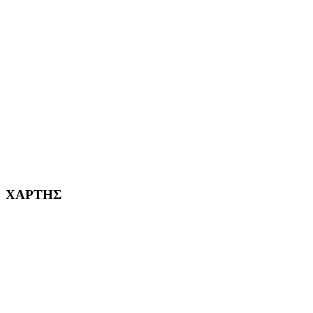
ΑΙΓΑΛΕΩ Η ΠΟΛΗ ΜΑΣ από το 2004
ΑΓ. ΒΑΡΒΑΡΑ Η ΠΟΛΗ ΜΑΣ από το 1995
ΧΑΪΔΑΡΙ Η ΠΟΛΗ ΜΑΣ από το 1998
ΚΟΡΥΔΑΛΛΟΣ Η ΠΟΛΗ ΜΑΣ από το 2002
232382
ΧΑΡΤΗΣ