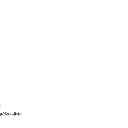
Σ
άδα e-lisis: