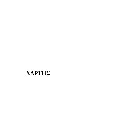
ΑΓ. ΒΑΡΒΑΡΑ Η ΠΟΛΗ ΜΑΣ από το 1995
ΧΑΪΔΑΡΙ Η ΠΟΛΗ ΜΑΣ από το 1998
ΚΟΡΥΔΑΛΛΟΣ Η ΠΟΛΗ ΜΑΣ από το 2002
232382
ΧΑΡΤΗΣ