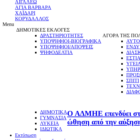
ΑΙΓΑΛΕΩ
ΑΓΙΑ ΒΑΡΒΑΡΑ
ΧΑΪΔΑΡΙ
ΚΟΡΥΔΑΛΛΟΣ
Menu
ΔΗΜΟΤΙΚΕΣ ΕΚΛΟΓΕΣ
ΔΡΑΣΤΗΡΙΟΤΗΤΕΣ
ΑΓΟΡΑ ΤΗΣ ΠΟ
ΥΠΟΨΗΦΙΟΙ-ΒΙΟΓΡΑΦΙΚΑ
ΑΥΤΟ
ΥΠΟΨΗΦΙΟΙ/ΑΠΟΨΕΙΣ
ΕΝΔΥ
ΨΗΦΟΔΕΛΤΙΑ
ΔΙΑΣ
ΕΣΤΙ
ΥΓΕΙ
ΥΠΗΡ
ΠΡΟΣ
ΣΠΙΤΙ
ΤΕΧΝ
ΔΙΑΦ
ΔΗΜΟΤΙΚΑ
Ο ΑΔΜΗΕ επενδύει στη
ΓΥΜΝΑΣΙΑ
ώθηση από την αύξηση
ΛΥΚΕΙΑ
ΙΔΙΩΤΙΚΑ
Εκτύπωση