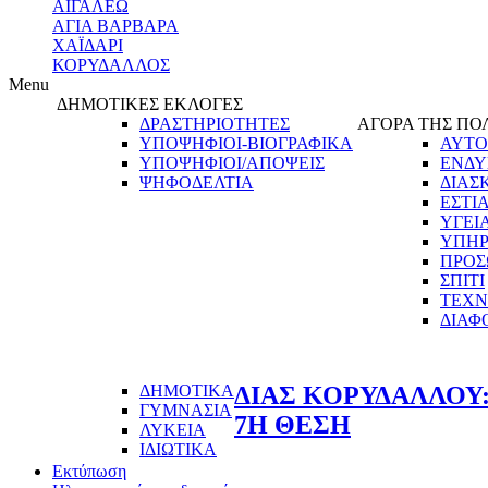
ΑΙΓΑΛΕΩ
ΑΓΙΑ ΒΑΡΒΑΡΑ
ΧΑΪΔΑΡΙ
ΚΟΡΥΔΑΛΛΟΣ
Menu
ΔΗΜΟΤΙΚΕΣ ΕΚΛΟΓΕΣ
ΔΡΑΣΤΗΡΙΟΤΗΤΕΣ
ΑΓΟΡΑ ΤΗΣ ΠΟ
ΥΠΟΨΗΦΙΟΙ-ΒΙΟΓΡΑΦΙΚΑ
ΑΥΤΟ
ΥΠΟΨΗΦΙΟΙ/ΑΠΟΨΕΙΣ
ΕΝΔΥ
ΨΗΦΟΔΕΛΤΙΑ
ΔΙΑΣ
ΕΣΤΙ
ΥΓΕΙ
ΥΠΗΡ
ΠΡΟΣ
ΣΠΙΤΙ
ΤΕΧΝ
ΔΙΑΦ
ΔΗΜΟΤΙΚΑ
ΔΙΑΣ ΚΟΡΥΔΑΛΛΟΥ:
ΓΥΜΝΑΣΙΑ
7Η ΘΕΣΗ
ΛΥΚΕΙΑ
ΙΔΙΩΤΙΚΑ
Εκτύπωση