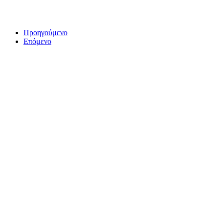
Προηγούμενο
Επόμενο
ΤΟ ΜΕΓΑΛΥΤΕΡΟ ΔΙΚΤΥΟ ΤΟΠΙΚΩΝ
ΕΦΗΜΕΡΙΔΩΝ