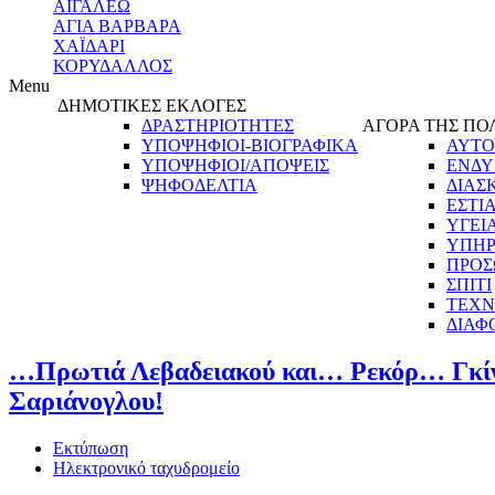
ΑΙΓΑΛΕΩ
ΑΓΙΑ ΒΑΡΒΑΡΑ
ΧΑΪΔΑΡΙ
ΚΟΡΥΔΑΛΛΟΣ
Menu
ΔΗΜΟΤΙΚΕΣ ΕΚΛΟΓΕΣ
ΔΡΑΣΤΗΡΙΟΤΗΤΕΣ
ΑΓΟΡΑ ΤΗΣ ΠΟ
ΥΠΟΨΗΦΙΟΙ-ΒΙΟΓΡΑΦΙΚΑ
ΑΥΤΟ
ΥΠΟΨΗΦΙΟΙ/ΑΠΟΨΕΙΣ
ΕΝΔΥ
ΨΗΦΟΔΕΛΤΙΑ
ΔΙΑΣ
ΕΣΤΙ
ΥΓΕΙ
ΥΠΗΡ
ΠΡΟΣ
ΣΠΙΤΙ
ΤΕΧΝ
ΔΙΑΦ
…Πρωτιά Λεβαδειακού και… Ρεκόρ… Γκίν
Σαριάνογλου!
Εκτύπωση
Ηλεκτρονικό ταχυδρομείο