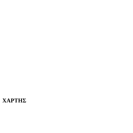
ΑΙΓΑΛΕΩ Η ΠΟΛΗ ΜΑΣ από το 2004
ΑΓ. ΒΑΡΒΑΡΑ Η ΠΟΛΗ ΜΑΣ από το 1995
ΧΑΪΔΑΡΙ Η ΠΟΛΗ ΜΑΣ από το 1998
ΚΟΡΥΔΑΛΛΟΣ Η ΠΟΛΗ ΜΑΣ από το 2002
232382
ΧΑΡΤΗΣ