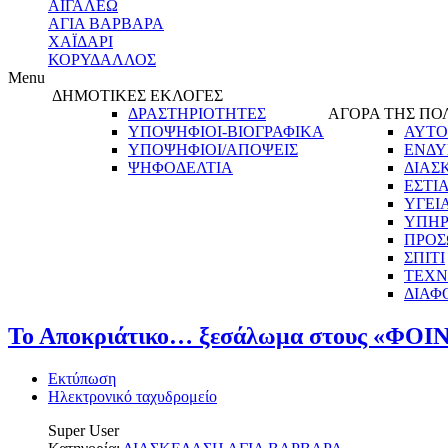
ΑΙΓΑΛΕΩ
ΑΓΙΑ ΒΑΡΒΑΡΑ
ΧΑΪΔΑΡΙ
ΚΟΡΥΔΑΛΛΟΣ
Menu
ΔΗΜΟΤΙΚΕΣ ΕΚΛΟΓΕΣ
ΔΡΑΣΤΗΡΙΟΤΗΤΕΣ
ΑΓΟΡΑ ΤΗΣ ΠΟ
ΥΠΟΨΗΦΙΟΙ-ΒΙΟΓΡΑΦΙΚΑ
ΑΥΤΟ
ΥΠΟΨΗΦΙΟΙ/ΑΠΟΨΕΙΣ
ΕΝΔΥ
ΨΗΦΟΔΕΛΤΙΑ
ΔΙΑΣ
ΕΣΤΙ
ΥΓΕΙ
ΥΠΗΡ
ΠΡΟΣ
ΣΠΙΤΙ
ΤΕΧΝ
ΔΙΑΦ
Το Αποκριάτικο… ξεσάλωμα στους «ΦΟΙΝ
Εκτύπωση
Ηλεκτρονικό ταχυδρομείο
Super User