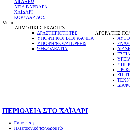
ΑΙΓΑΛΕΩ
ΑΓΙΑ ΒΑΡΒΑΡΑ
ΧΑΪΔΑΡΙ
ΚΟΡΥΔΑΛΛΟΣ
Menu
ΔΗΜΟΤΙΚΕΣ ΕΚΛΟΓΕΣ
ΔΡΑΣΤΗΡΙΟΤΗΤΕΣ
ΑΓΟΡΑ ΤΗΣ ΠΟ
ΥΠΟΨΗΦΙΟΙ-ΒΙΟΓΡΑΦΙΚΑ
ΑΥΤΟ
ΥΠΟΨΗΦΙΟΙ/ΑΠΟΨΕΙΣ
ΕΝΔΥ
ΨΗΦΟΔΕΛΤΙΑ
ΔΙΑΣ
ΕΣΤΙ
ΥΓΕΙ
ΥΠΗΡ
ΠΡΟΣ
ΣΠΙΤΙ
ΤΕΧΝ
ΔΙΑΦ
ΠΕΡΙΟΔΕΙΑ ΣΤΟ ΧΑΪΔΑΡΙ
Εκτύπωση
Ηλεκτρονικό ταχυδρομείο