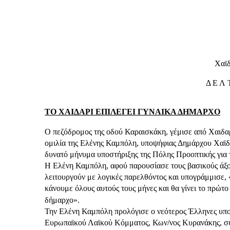
Χαϊδ
Δ Ε Λ 
ΤΟ ΧΑΙΔΑΡΙ ΕΠΙΛΕΓΕΙ ΓΥΝΑΙΚΑ ΔΗΜΑΡΧΟ
Ο πεζόδρομος της οδού Καραισκάκη, γέμισε από Χαιδαρ
ομιλία της Ελένης Καμπόλη, υποψήφιας Δημάρχου Χαϊδα
δυνατό μήνυμα υποστήριξης της Πόλης Προοπτικής για τ
Η Ελένη Καμπόλη, αφού παρουσίασε τους βασικούς άξον
λειτουργούν με λογικές παρελθόντος και υπογράμμισε, 
κάνουμε όλους αυτούς τους μήνες και θα γίνει το πρώτο
δήμαρχο».
Την Ελένη Καμπόλη προλόγισε ο νεότερος Έλληνες υπ
Ευρωπαϊκού Λαϊκού Κόμματος, Κων/νος Κυρανάκης, συμ