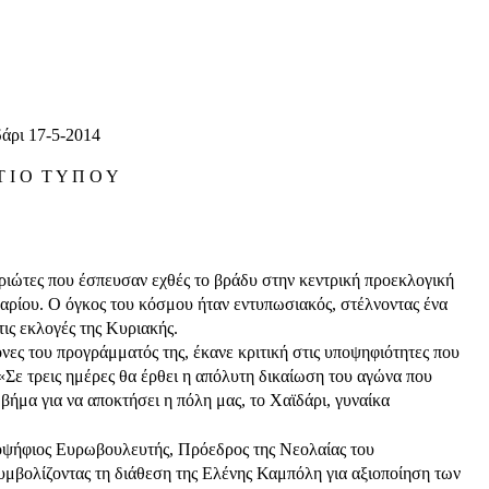
άρι 17-5-2014
Τ Ι Ο Τ Υ Π Ο Υ
ιώτες που έσπευσαν εχθές το βράδυ στην κεντρική προεκλογική
ρίου. Ο όγκος του κόσμου ήταν εντυπωσιακός, στέλνοντας ένα
ις εκλογές της Κυριακής.
ες του προγράμματός της, έκανε κριτική στις υποψηφιότητες που
«Σε τρεις ημέρες θα έρθει η απόλυτη δικαίωση του αγώνα που
 βήμα για να αποκτήσει η πόλη μας, το Χαϊδάρι, γυναίκα
οψήφιος Ευρωβουλευτής, Πρόεδρος της Νεολαίας του
βολίζοντας τη διάθεση της Ελένης Καμπόλη για αξιοποίηση των