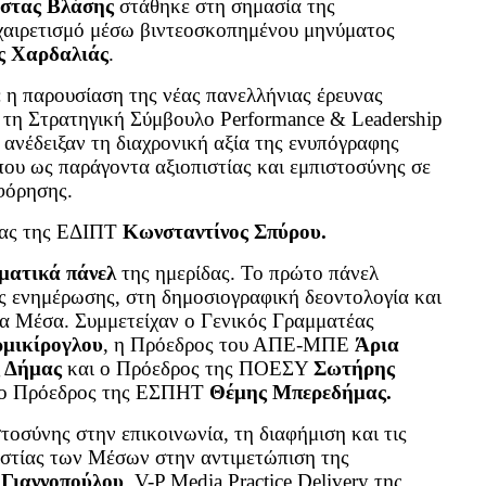
στας Βλάσης
στάθηκε στη σημασία της
 χαιρετισμό μέσω βιντεοσκοπημένου μηνύματος
ς Χαρδαλιάς
.
 η παρουσίαση της νέας πανελλήνιας έρευνας
 τη Στρατηγική Σύμβουλο Performance & Leadership
 ανέδειξαν τη διαχρονική αξία της ενυπόγραφης
που ως παράγοντα αξιοπιστίας και εμπιστοσύνης σε
φόρησης.
έας της ΕΔΙΠΤ
Κωνσταντίνος Σπύρου.
εματικά πάνελ
της ημερίδας. Το πρώτο πάνελ
ς ενημέρωσης, στη δημοσιογραφική δεοντολογία και
τα Μέσα. Συμμετείχαν ο Γενικός Γραμματέας
μικίρογλου
, η Πρόεδρος του ΑΠΕ-ΜΠΕ
Άρια
 Δήμας
και ο Πρόεδρος της ΠΟΕΣΥ
Σωτήρης
ε ο Πρόεδρος της ΕΣΠΗΤ
Θέμης Μπερεδήμας.
τοσύνης στην επικοινωνία, τη διαφήμιση και τις
πιστίας των Μέσων στην αντιμετώπιση της
 Γιαννοπούλου
, V-P Media Practice Delivery της