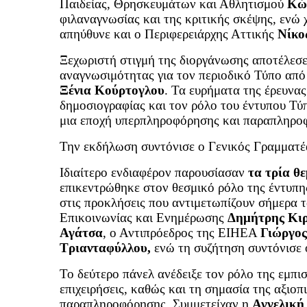
Παιδείας, Θρησκευμάτων και Αθλητισμού
Κώ
φιλαναγνωσίας και της κριτικής σκέψης, ενώ
απηύθυνε και ο Περιφερειάρχης Αττικής
Νίκο
Ξεχωριστή στιγμή της διοργάνωσης αποτέλεσε
αναγνωσιμότητας για τον περιοδικό Τύπο από
Ξένια Κούρτογλου
. Τα ευρήματα της έρευνας
δημοσιογραφίας και τον ρόλο του έντυπου Τύ
μια εποχή υπερπληροφόρησης και παραπληρο
Την εκδήλωση συντόνισε ο Γενικός Γραμματ
Ιδιαίτερο ενδιαφέρον παρουσίασαν
τα τρία θ
επικεντρώθηκε στον θεσμικό ρόλο της έντυπη
στις προκλήσεις που αντιμετωπίζουν σήμερα 
Επικοινωνίας και Ενημέρωσης
Δημήτρης Κιρ
Αγάτσα
, ο Αντιπρόεδρος της ΕΙΗΕΑ
Γιώργος
Τριανταφύλλου,
ενώ τη συζήτηση συντόνισ
Το δεύτερο πάνελ ανέδειξε τον ρόλο της εμπισ
επιχειρήσεις, καθώς και τη σημασία της αξιο
παραπληροφόρησης. Συμμετείχαν η
Αγγελική