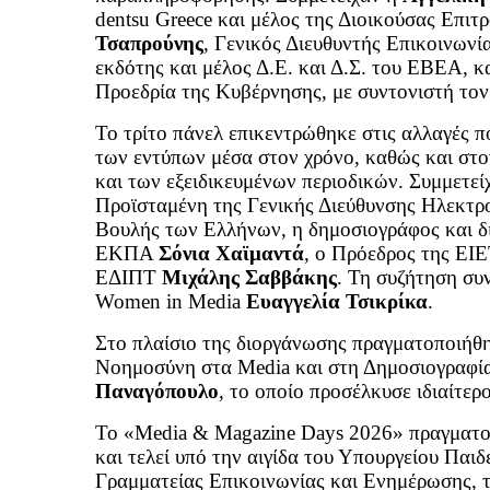
dentsu Greece και μέλος της Διοικούσας Επιτ
Τσαπρούνης
, Γενικός Διευθυντής Επικοινωνί
εκδότης και μέλος Δ.Ε. και Δ.Σ. του ΕΒΕΑ, κ
Προεδρία της Κυβέρνησης, με συντονιστή το
Το τρίτο πάνελ επικεντρώθηκε στις αλλαγές π
των εντύπων μέσα στον χρόνο, καθώς και στο
και των εξειδικευμένων περιοδικών. Συμμετε
Προϊσταμένη της Γενικής Διεύθυνσης Ηλεκτρ
Βουλής των Ελλήνων, η δημοσιογράφος και 
ΕΚΠΑ
Σόνια Χαϊμαντά
, ο Πρόεδρος της ΕΙ
ΕΔΙΠΤ
Μιχάλης Σαββάκης
. Τη συζήτηση συ
Women in Media
Ευαγγελία Τσικρίκα
.
Στο πλαίσιο της διοργάνωσης πραγματοποιήθ
Νοημοσύνη στα Media και στη Δημοσιογραφία
Παναγόπουλο
, το οποίο προσέλκυσε ιδιαίτερ
Το «Media & Magazine Days 2026» πραγματοπ
και τελεί υπό την αιγίδα του Υπουργείου Παι
Γραμματείας Επικοινωνίας και Ενημέρωσης, τ