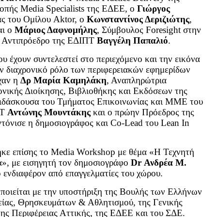
ροπής Media Specialists της ΕΔΕΕ, ο
Γιώργος
ας του Ομίλου Aktor, ο
Κωνσταντίνος Δεριζιώτης
,
αι ο
Μάριος Δαφνομήλης
, Σύμβουλος Foresight στην
ν Αντιπρόεδρο της ΕΔΙΠΤ
Βαγγέλη Παπαλιό
.
ου έχουν συντελεστεί στο περιεχόμενο και την εικόνα
ν διαχρονικό ρόλο των περιφερειακών εφημερίδων
ίχαν η
Δρ Μαρία Καμηλάκη
, Αναπληρώτρια
ονικής Διοίκησης, Βιβλιοθήκης και Εκδόσεων της
διδάσκουσα του Τμήματος Επικοινωνίας και ΜΜΕ του
ΕΤ
Αντώνης Μουντάκης
και ο πρώην Πρόεδρος της
ντόνισε η δημοσιογράφος και Co-Lead του Lean In
ηκε επίσης το Media Workshop με θέμα «Η Τεχνητή
», με εισηγητή τον δημοσιογράφο
Dr Ανδρέα Μ.
ο ενδιαφέρον από επαγγελματίες του χώρου.
οιείται με την υποστήριξη της Βουλής των Ελλήνων
δείας, Θρησκευμάτων & Αθλητισμού, της Γενικής
ης Περιφέρειας Αττικής, της ΕΔΕΕ και του ΣΔΕ.