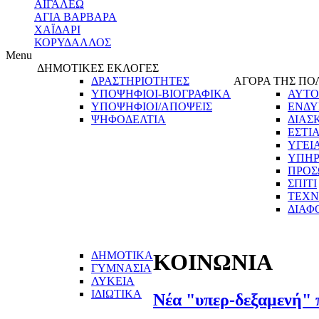
ΑΙΓΑΛΕΩ
ΑΓΙΑ ΒΑΡΒΑΡΑ
ΧΑΪΔΑΡΙ
ΚΟΡΥΔΑΛΛΟΣ
Menu
ΔΗΜΟΤΙΚΕΣ ΕΚΛΟΓΕΣ
ΔΡΑΣΤΗΡΙΟΤΗΤΕΣ
ΑΓΟΡΑ ΤΗΣ ΠΟ
ΥΠΟΨΗΦΙΟΙ-ΒΙΟΓΡΑΦΙΚΑ
ΑΥΤΟ
ΥΠΟΨΗΦΙΟΙ/ΑΠΟΨΕΙΣ
ΕΝΔΥ
ΨΗΦΟΔΕΛΤΙΑ
ΔΙΑΣ
ΕΣΤΙ
ΥΓΕΙ
ΥΠΗΡ
ΠΡΟΣ
ΣΠΙΤΙ
ΤΕΧΝ
ΔΙΑΦ
ΔΗΜΟΤΙΚΑ
ΚΟΙΝΩΝΙΑ
ΓΥΜΝΑΣΙΑ
ΛΥΚΕΙΑ
ΙΔΙΩΤΙΚΑ
Νέα "υπερ-δεξαμενή" 