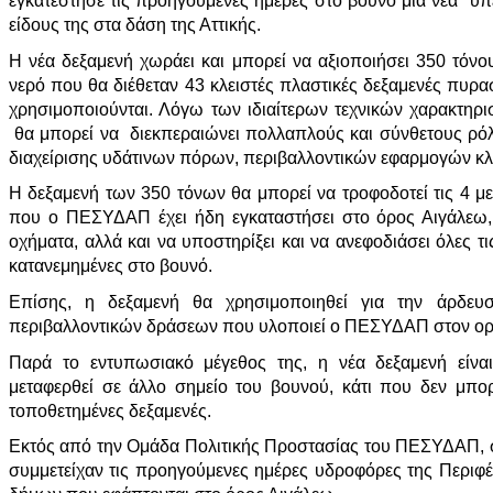
εγκατέστησε τις προηγούμενες ημέρες στο βουνό μία νέα "υ
είδους της στα δάση της Αττικής.
Η νέα δεξαμενή χωράει και μπορεί να αξιοποιήσει 350 τόνο
νερό που θα διέθεταν 43 κλειστές πλαστικές δεξαμενές πυρ
χρησιμοποιούνται. Λόγω των ιδιαίτερων τεχνικών χαρακτηρισ
θα μπορεί να διεκπεραιώνει πολλαπλούς και σύνθετους ρόλ
διαχείρισης υδάτινων πόρων, περιβαλλοντικών εφαρμογών κλ
Η δεξαμενή των 350 τόνων θα μπορεί να τροφοδοτεί τις 4 με
που ο ΠΕΣΥΔΑΠ έχει ήδη εγκαταστήσει στο όρος Αιγάλεω,
οχήματα, αλλά και να υποστηρίξει και να ανεφοδιάσει όλες 
κατανεμημένες στο βουνό.
Επίσης, η δεξαμενή θα χρησιμοποιηθεί για την άρδε
περιβαλλοντικών δράσεων που υλοποιεί ο ΠΕΣΥΔΑΠ στον ορε
Παρά το εντυπωσιακό μέγεθος της, η νέα δεξαμενή είνα
μεταφερθεί σε άλλο σημείο του βουνού, κάτι που δεν μπορε
τοποθετημένες δεξαμενές.
Εκτός από την Ομάδα Πολιτικής Προστασίας του ΠΕΣΥΔΑΠ, σ
συμμετείχαν τις προηγούμενες ημέρες υδροφόρες της Περιφέ